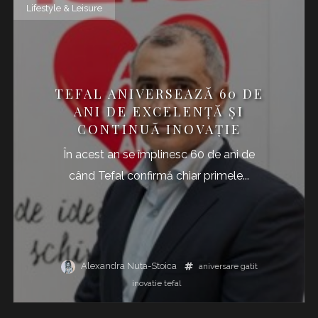
Lifestyle & Leisure
TEFAL ANIVERSEAZĂ 60 DE
ANI DE EXCELENŢĂ ŞI
CONTINUĂ INOVAŢIE
În acest an se împlinesc 60 de ani de
când Tefal confirmă chiar primele...
Alexandra Nuta-Stoica
aniversare
gatit
inovatie
tefal