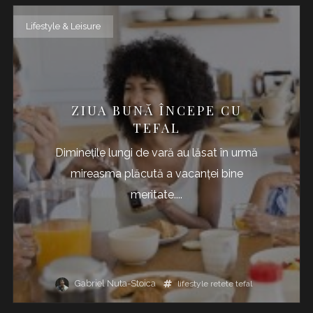
Lifestyle & Leisure
ZIUA BUNĂ ÎNCEPE CU
TEFAL
Dimineţile lungi de vară au lăsat în urmă
mireasma plăcută a vacanţei bine
meritate....
Gabriel Nuta-Stoica
lifestyle
retete
tefal