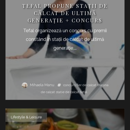
TEFAL PROPUNE STAȚII DE
CĂLCAT DE ULTIMĂ
GENERAȚIE + CONCURS
Tefal organizează un concurs cu premii
constând în stații de călcat de ultimă
generație,...
Mihaela Manu
concurs
fier de calcat
masina
de calcat
statie de calcat
tefal
Lifestyle & Leisure