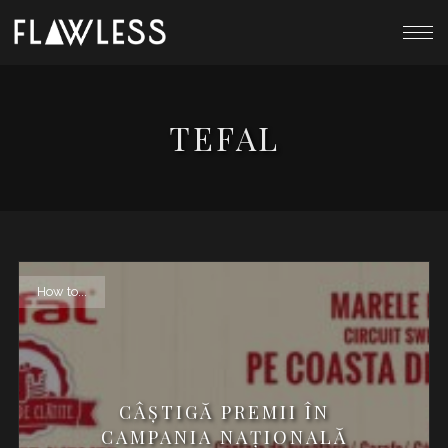
TEFAL
How to...
CÂȘTIGĂ PREMII ÎN
CAMPANIA NAȚIONALĂ