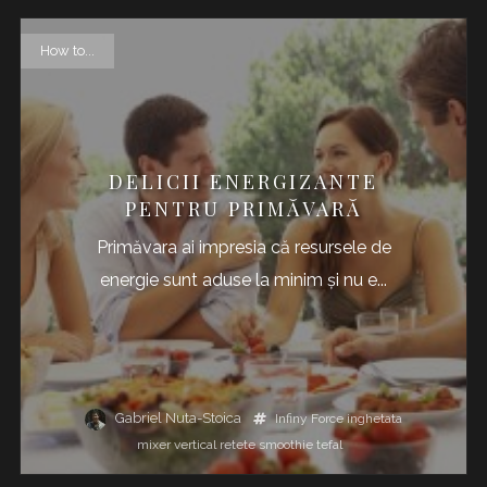
How to...
DELICII ENERGIZANTE
PENTRU PRIMĂVARĂ
Primăvara ai impresia că resursele de
energie sunt aduse la minim şi nu e...
Gabriel Nuta-Stoica
Infiny Force
inghetata
mixer vertical
retete
smoothie
tefal