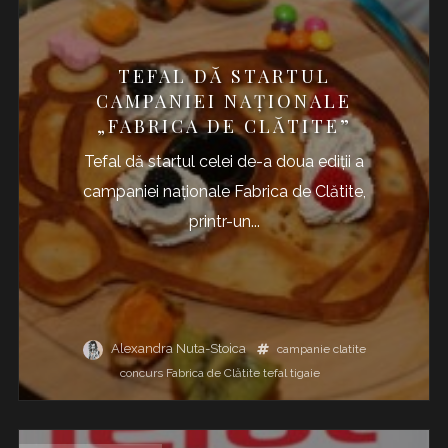
TEFAL DĂ STARTUL
CAMPANIEI NAȚIONALE
„FABRICA DE CLĂTITE”
Tefal dă startul celei de-a doua ediții a
campaniei naționale Fabrica de Clătite,
printr-un...
Alexandra Nuta-Stoica
campanie
clatite
concurs
Fabrica de Clătite
tefal
tigaie