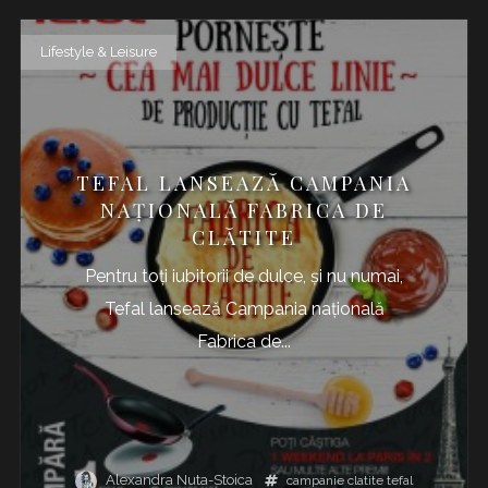
Lifestyle & Leisure
TEFAL LANSEAZĂ CAMPANIA
NAŢIONALĂ FABRICA DE
CLĂTITE
Pentru toţi iubitorii de dulce, şi nu numai,
Tefal lansează Campania națională
Fabrica de...
Alexandra Nuta-Stoica
campanie
clatite
tefal