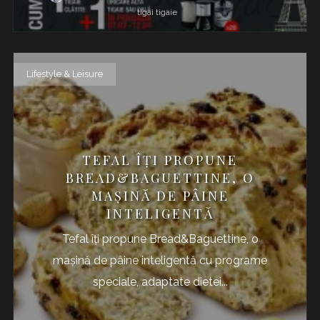
tigai
tigaie
Lifestyle & Leisure
TEFAL ÎŢI PROPUNE
BREAD&BAGUETTINE, O
MAŞINĂ DE PÂINE
INTELIGENTĂ
Tefal îţi propune Bread&Baguettine, o
maşină de pâine inteligentă cu programe
speciale, adaptate dietei...