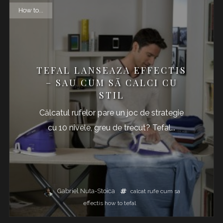
How to...
TEFAL LANSEAZA EFFECTIS
– SAU CUM SĂ CALCI CU
STIL
Călcatul rufelor pare un joc de strategie
cu 10 nivele, greu de trecut? Tefal...
Gabriel Nuta-Stoica
calcat rufe
cum sa
effectis
how to
tefal