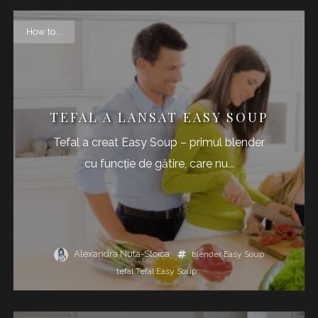
How to...
TEFAL A LANSAT EASY SOUP
Tefal a creat Easy Soup – primul blender
cu funcție de gătire, care nu...
Alexandra Nuta-Stoica
blender
Easy Soup
tefal
Tefal Easy Soup