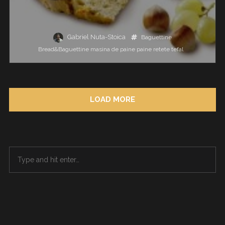
Gabriel Nuta-Stoica
Baguettine
Bread&Baguettine
masina de paine
paine
retete
tefal
LOAD MORE