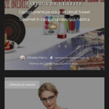
FABRICA DE CLĂTITE
Câștigă premii pe oră și un circuit Sweet
Gourmet în campania națională Fabrica
de...
Mihaela Manu
campanie
concurs
cum sa
Fabrica de Clătite
how to
premii
tefal
Lifestyle & Leisure