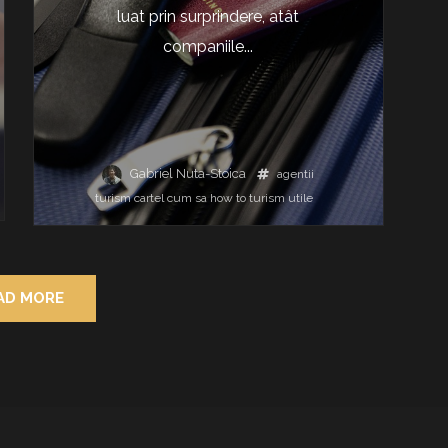
luat prin surprindere, atât
companiile...
Gabriel Nuta-Stoica
agentii
turism
cartel
cum sa
how to
turism
utile
AD MORE