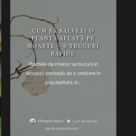
CUM SĂ SALVEZI O
PLANTĂ AFLATĂ PE
MOARTE – 6 TRUCURI
RAPIDE
Plantele de interior se bucură în
această perioadă de o creștere în
popularitate, în...
Mihaela Manu
cum sa
how to
planta
plante
trucuri