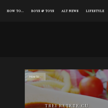
HOW TO…
BOYS & TOYS
ALT NEWS
LIFESTYLE
How to...
TREI REȚETE CU