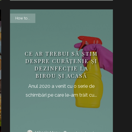
How to...
CE AR TREBUI SĂ ȘTIM
DESPRE CURĂȚENIE ȘI
DEZINFECȚIE LA
BIROU ȘI ACASĂ
Anul 2020 a venit cu o serie de
schimbări pe care le-am trăit cu...