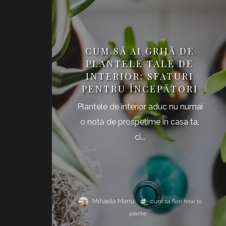
CUM SĂ AI GRIJĂ DE
PLANTELE TALE DE
INTERIOR: SFATURI
PENTRU ÎNCEPĂTORI
Plantele de interior aduc nu numai
o notă de prospețime în casa ta,
ci...
Mihaela Manu
cum sa
flori
how to
plante