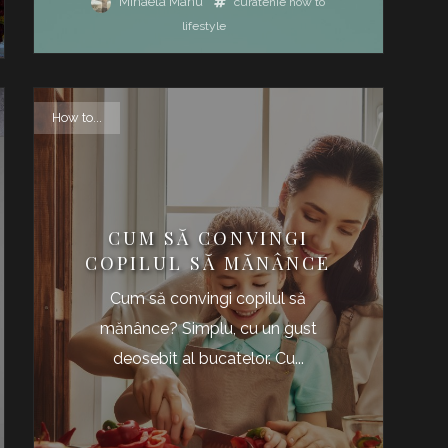
Mihaela Manu
curatenie
how to
lifestyle
How to...
CUM SĂ CONVINGI
COPILUL SĂ MĂNÂNCE
Cum să convingi copilul să
mănânce? Simplu, cu un gust
deosebit al bucatelor. Cu...