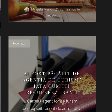
Mihaela Manu
cum sa
how to
Vegeta
How to...
AI FOST PĂCĂLIT DE
AGENȚIA DE TURISM?
IATĂ CUM ÎȚI
RECUPEREZI BANII
Cartelul agențiilor de turism
descoperit recent de autorități a