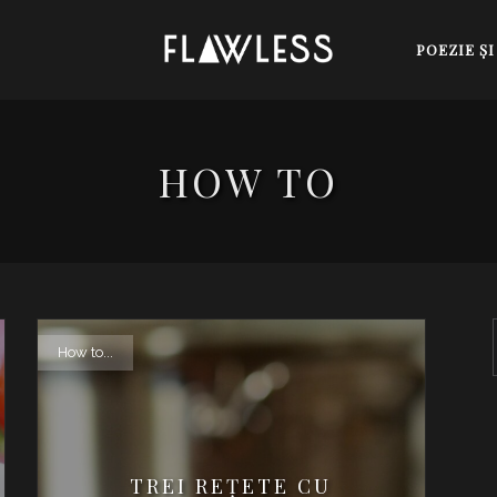
POEZIE Ş
HOW TO
How to...
TREI REȚETE CU