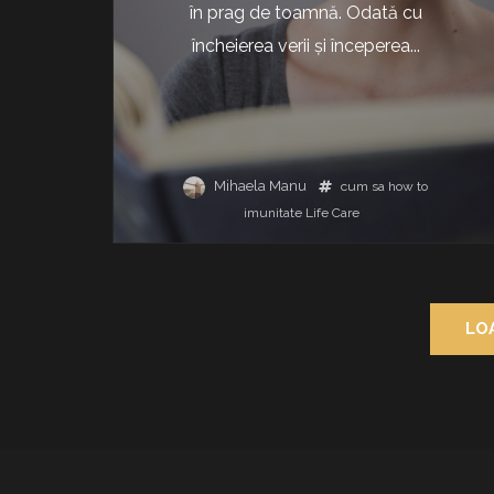
în prag de toamnă. Odată cu
încheierea verii și începerea...
Mihaela Manu
cum sa
how to
imunitate
Life Care
LO