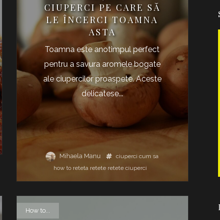
CIUPERCI PE CARE SĂ
LE ÎNCERCI TOAMNA
ASTA
Toamna este anotimpul perfect
pentru a savura aromele bogate
ale ciupercilor proaspete. Aceste
delicatese...
Mihaela Manu
ciuperci
cum sa
how to
reteta
retete
retete ciuperci
How to...