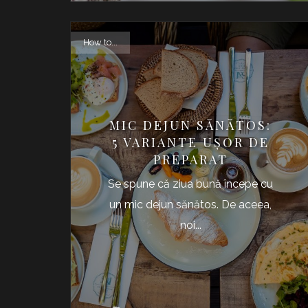
How to...
MIC DEJUN SĂNĂTOS:
5 VARIANTE UȘOR DE
PREPARAT
Se spune că ziua bună începe cu
un mic dejun sănătos. De aceea,
noi...