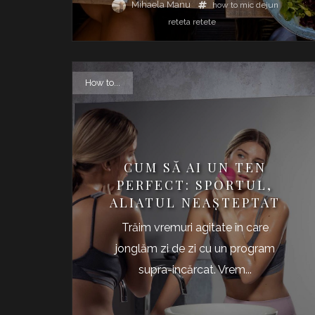
Mihaela Manu
how to
mic dejun
reteta
retete
How to...
CUM SĂ AI UN TEN
PERFECT: SPORTUL,
ALIATUL NEAȘTEPTAT
Trăim vremuri agitate în care
jonglăm zi de zi cu un program
supra-incărcat. Vrem...