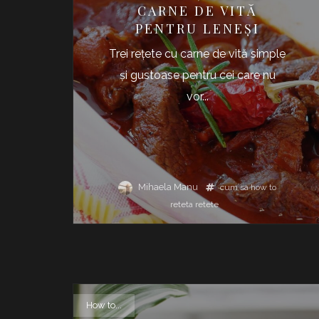
CARNE DE VITĂ
PENTRU LENEȘI
Trei rețete cu carne de vită simple
și gustoase pentru cei care nu
vor...
Mihaela Manu
cum sa
how to
reteta
retete
How to...