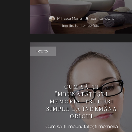
Mihaela Manu
cum sa
how to
ingrijire
ten
ten perfect
How to...
CUM SĂ-ȚI
ÎMBUNĂTĂȚEȘTI
MEMORIA. TRUCURI
SIMPLE LA ÎNDEMÂNA
ORICUI
Cum să-ți îmbunătățești memoria