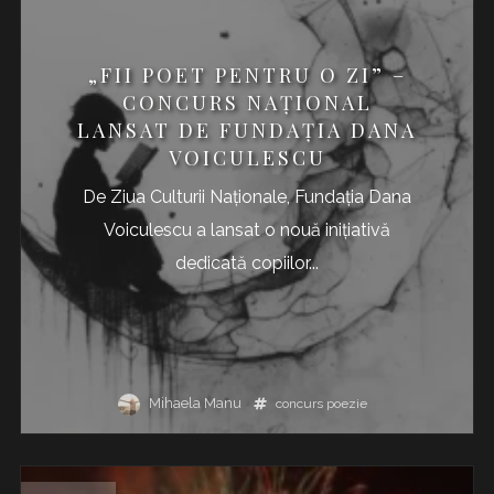
„FII POET PENTRU O ZI” –
CONCURS NAȚIONAL
LANSAT DE FUNDAȚIA DANA
VOICULESCU
De Ziua Culturii Naționale, Fundația Dana
Voiculescu a lansat o nouă inițiativă
dedicată copiilor...
Mihaela Manu
concurs
poezie