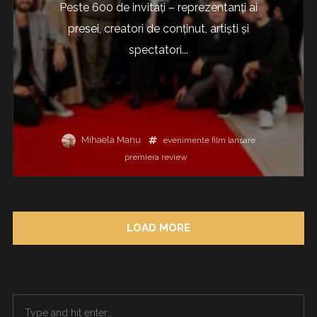
Peste 600 de invitați – reprezentanți ai
presei, creatori de conținut, artiști și
spectatori...
Mihaela Manu
evenimente
film
lansare
premiera
review
LOAD MORE