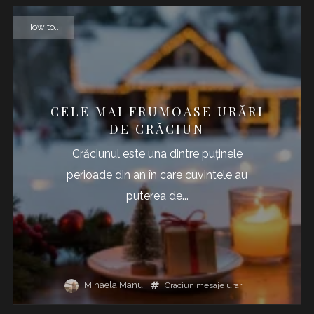
How to...
CELE MAI FRUMOASE URĂRI
DE CRĂCIUN
Crăciunul este una dintre puținele
perioade din an în care cuvintele au
puterea de...
Mihaela Manu
Craciun
mesaje
urari