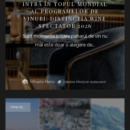
INTRĂ ÎN TOPUL MONDIAL
AL PROGRAMELOR DE
VINURI: DISTINCȚIA WINE
SPECTATOR 2026
Sunt momente în care paharul de vin nu
mai este doar o alegere de...
Mihaela Manu
l'atelier
lifestyle
restaurant
How to...