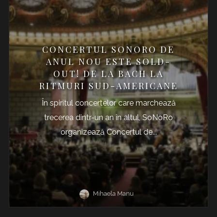
CONCERTUL SONORO DE
ANUL NOU ESTE SOLD-
OUT! DE LA BACH LA
RITMURI SUD-AMERICANE
În spiritul concertelor care marchează
trecerea dintr-un an în altul, SoNoRo
organizează Concertul de...
Mihaela Manu