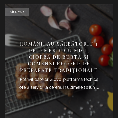
Alt News
ROMÂNII AU SĂRBĂTORIT 1
DECEMBRIE CU MICI,
CIORBĂ DE BURTĂ ȘI
COMENZI RECORD DE
PREPARATE TRADIȚIONALE
Potrivit datelor Glovo, platforma tech ce
oferă servicii la cerere, în ultimele 12 luni,...