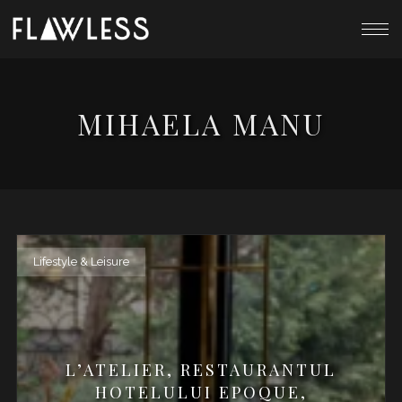
MIHAELA MANU
Lifestyle & Leisure
L’ATELIER, RESTAURANTUL
HOTELULUI EPOQUE,