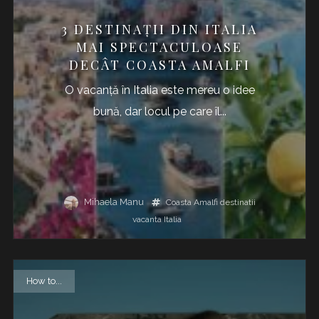
3 DESTINAȚII DIN ITALIA
MAI SPECTACULOASE
DECÂT COASTA AMALFI
O vacanță în Italia este mereu o idee
bună, dar locul pe care îl...
Mihaela Manu
Coasta Amalfi
destinatii
vacanta
Italia
How to...