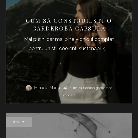
CUM SĂ CONSTRUIEȘTI O
GARDEROBĂ CAPSULĂ
Mai puțin, dar mai bine – ghidul complet
pentru un stil coerent, sustenabil și...
Mihaela Manu
cum sa
fashion
garderoba
moda
How to...