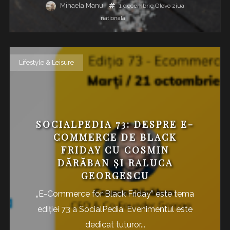
Mihaela Manu
1 decembrie
Glovo
ziua
nationala
Lifestyle & Leisure
SOCIALPEDIA 73: DESPRE E-
COMMERCE DE BLACK
FRIDAY CU COSMIN
DĂRĂBAN ȘI RALUCA
GEORGESCU
„E-Commerce for Black Friday” este tema
ediției 73 a SocialPedia. Evenimentul este
dedicat tuturor...