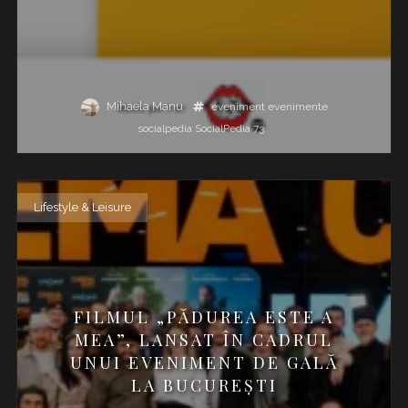
Mihaela Manu
eveniment
evenimente
socialpedia
SocialPedia 73
Lifestyle & Leisure
FILMUL „PĂDUREA ESTE A
MEA”, LANSAT ÎN CADRUL
UNUI EVENIMENT DE GALĂ
LA BUCUREȘTI