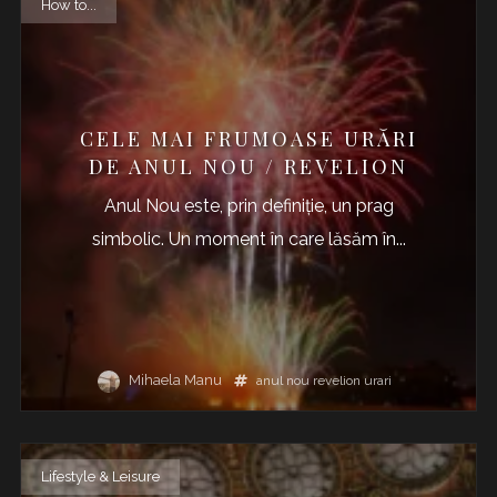
How to...
CELE MAI FRUMOASE URĂRI
DE ANUL NOU / REVELION
Anul Nou este, prin definiție, un prag
simbolic. Un moment în care lăsăm în...
Mihaela Manu
anul nou
revelion
urari
Lifestyle & Leisure