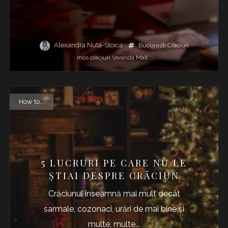
Alexandra Nuta-Stoica
Bucuresti
Craciun
mos craciun
Veranda Mall
How to...
5 LUCRURI PE CARE NU LE
ȘTIAI DESPRE CRĂCIUN
Crăciunul înseamnă mai mult decât
sarmale, cozonaci, urări de mai bine și
multe, multe...