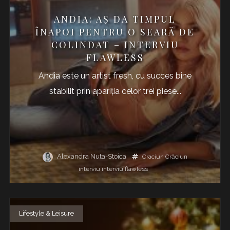
ANDIA: AȘ DA TIMPUL
ÎNAPOI PENTRU O SEARĂ DE
COLINDAT – INTERVIU
FLAWLESS
Andia este un artist fresh, cu succes bine
stabilit prin apariția celor trei piese...
Alexandra Nuta-Stoica
Craciun
Crăciun
interviu
interviu flawless
Lifestyle & Leisure