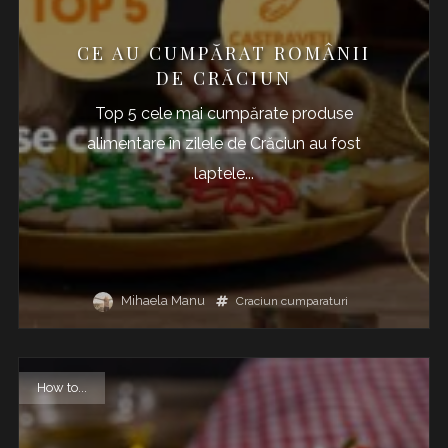
CE AU CUMPĂRAT ROMÂNII
DE CRĂCIUN
Top 5 cele mai cumpărate produse
alimentare în zilele de Crăciun au fost
laptele...
Mihaela Manu
Craciun
cumparaturi
How to...