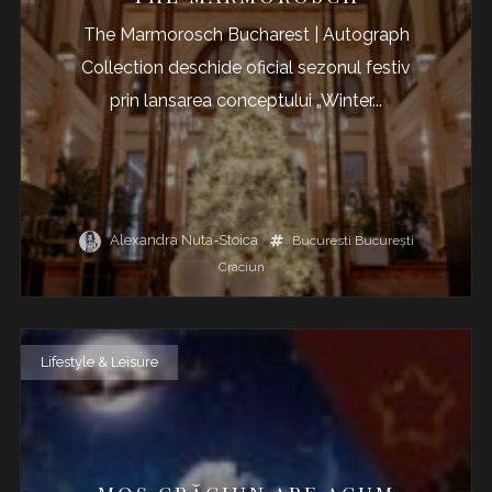
The Marmorosch Bucharest | Autograph
Collection deschide oficial sezonul festiv
prin lansarea conceptului „Winter...
Alexandra Nuta-Stoica
Bucuresti
Bucureşti
Craciun
Lifestyle & Leisure