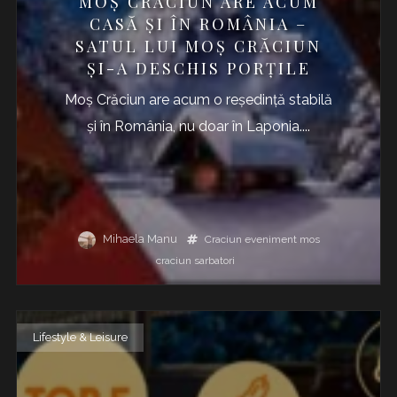
MOȘ CRĂCIUN ARE ACUM
CASĂ ȘI ÎN ROMÂNIA –
SATUL LUI MOȘ CRĂCIUN
ȘI-A DESCHIS PORȚILE
Moș Crăciun are acum o reședință stabilă
și în România, nu doar în Laponia....
Mihaela Manu
Craciun
eveniment
mos
craciun
sarbatori
Lifestyle & Leisure