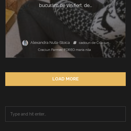
bucurăm de vin fiert, de...
Alexandra Nuta-Stoica
cadouri de Crăciun
Craciun
Farmec
FOREO
maria nila
LOAD MORE