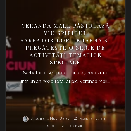
VERANDA MALL PĂSTREAZĂ
VIU SPIRITUL
SĂRBĂTORILOR DE IARNĂ ȘI
PREGĂTEȘTE O SERIE DE
ACTIVITĂȚI TEMATICE
SPECIALE
Sărbătorile se apropie cu pași repezi, iar
într-un an 2020 total atipic, Veranda Mall...
Alexandra Nuta-Stoica
Bucuresti
Craciun
sarbatori
Veranda Mall