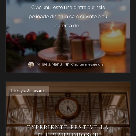
Crăciunul este una dintre puținele
perioade din an în care cuvintele au
puterea de...
Mihaela Manu
Craciun
mesaje
urari
Lifestyle & Leisure
EXPERIENŢE FESTIVE LA
THE MARMOROSCH