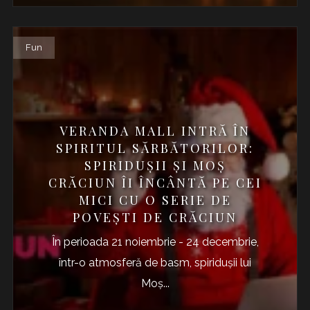
Fun
VERANDA MALL INTRĂ ÎN
SPIRITUL SĂRBĂTORILOR:
SPIRIDUȘII ȘI MOȘ
CRĂCIUN ÎI ÎNCÂNTĂ PE CEI
MICI CU O SERIE DE
POVEȘTI DE CRĂCIUN
În perioada 21 noiembrie - 24 decembrie,
într-o atmosferă de basm, spiridușii lui
Moș...