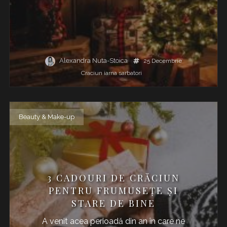
Alexandra Nuta-Stoica
25 Decembrie
Craciun
iarna
sarbatori
Beauty & Make-up
3 CADOURI DE CRĂCIUN
PENTRU FRUMUSEȚE ȘI
STARE DE BINE
A venit acea perioadă din an în care ne