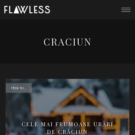
CRACIUN
How to...
CELE MAI FRUMOASE URĂRI
DE CRĂCIUN