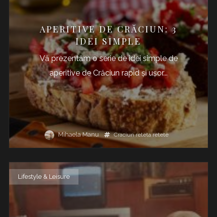
APERITIVE DE CRĂCIUN: 3
IDEI SIMPLE
Vă prezentăm o serie de idei simple de
aperitive de Crăciun rapid şi uşor...
Mihaela Manu
Craciun
reteta
retete
Lifestyle & Leisure