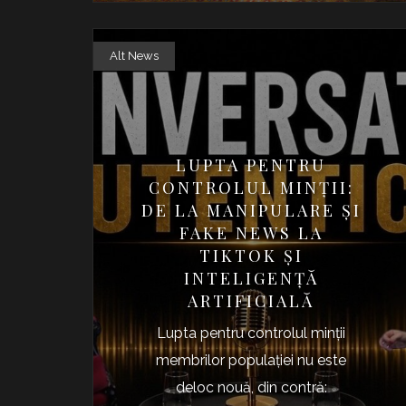
Alt News
LUPTA PENTRU
CONTROLUL MINŢII:
DE LA MANIPULARE ŞI
FAKE NEWS LA
TIKTOK ŞI
INTELIGENŢĂ
ARTIFICIALĂ
Lupta pentru controlul minţii
membrilor populaţiei nu este
deloc nouă, din contră: