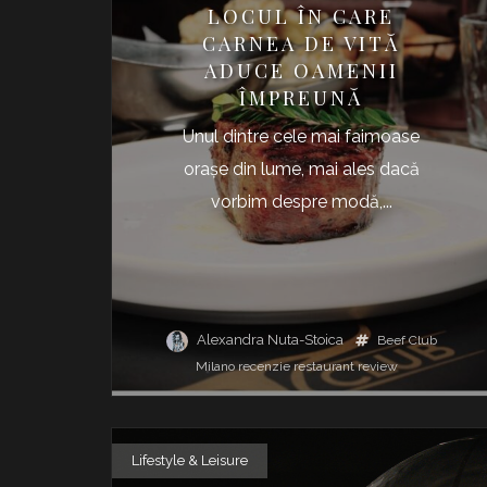
LOCUL ÎN CARE
CARNEA DE VITĂ
ADUCE OAMENII
ÎMPREUNĂ
Unul dintre cele mai faimoase
oraşe din lume, mai ales dacă
vorbim despre modă,...
Alexandra Nuta-Stoica
Beef Club
Milano
recenzie
restaurant
review
Lifestyle & Leisure