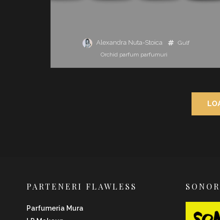
Alexandra Nuta-Stoica
Gulf
Orchid
parfum
parfumuri
LO
PARTENERI FLAWLESS
SONO
Parfumeria Mura