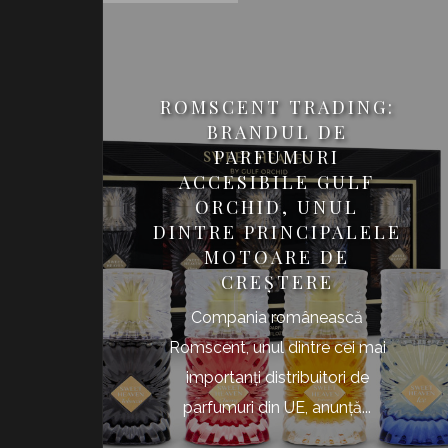
ROMSCENT TRADING:
BRANDUL DE
PARFUMURI
ACCESIBILE GULF
ORCHID, UNUL
DINTRE PRINCIPALELE
MOTOARE DE
CREȘTERE
Compania românească
Romscent, unul dintre cei mai
importanți distribuitori de
parfumuri din UE, anunță...