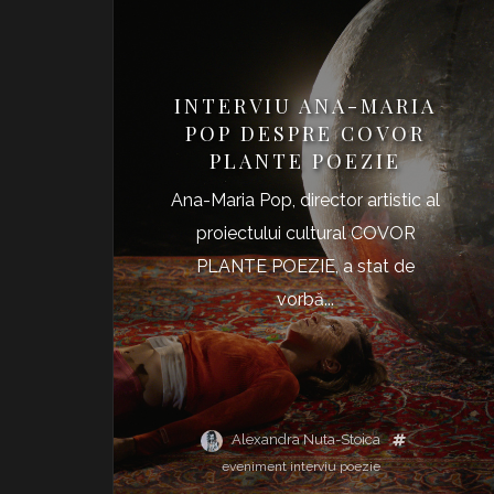
INTERVIU ANA-MARIA
POP DESPRE COVOR
PLANTE POEZIE
Ana-Maria Pop, director artistic al
proiectului cultural COVOR
PLANTE POEZIE, a stat de
vorbă...
Alexandra Nuta-Stoica
eveniment
interviu
poezie