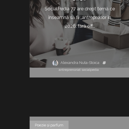
SocialPedia 77 are drept temă ce
înseamnă să fii „antreprenor în
2026: fără off...
Alexandra Nuta-Stoica
antreprenoriat
socialpedia
Poezie şi parfum