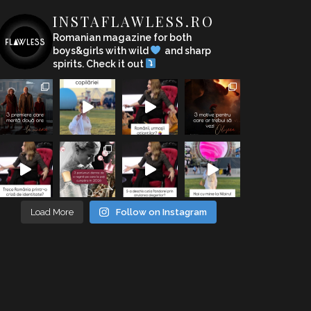
INSTAFLAWLESS.RO
Romanian magazine for both
boys&girls with wild
and sharp
spirits. Check it out
Load More
Follow on Instagram