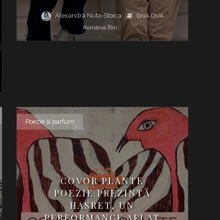
Alexandra Nuta-Stoica
DIVA
DIVA
România
film
Poezie şi parfum
COVOR PLANTE
POEZIE PREZINTĂ
HASRET, UN
PERFORMANCE AFLAT