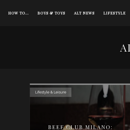
HOW TO…
BOYS & TOYS
ALT NEWS
LIFESTYLE
A
Lifestyle & Leisure
BEEF CLUB MILANO: