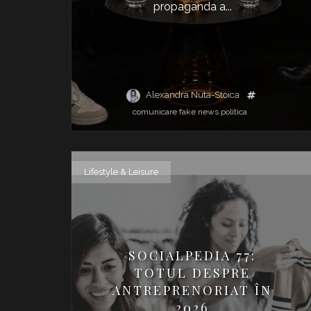
propaganda a...
Alexandra Nuta-Stoica
comunicare
fake news
politica
Lifestyle & Leisure
SOCIALPEDIA 77:
TOTUL DESPRE
ANTREPRENORIAT ÎN
2026