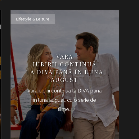
Lifestyle & Leisure
VARA
IUBIRII CONTINUĂ
LA DIVA PÂNĂ ÎN LUNA
AUGUST
Vara iubirii continuă la DIVA până
în luna august, cu o serie de
filme...