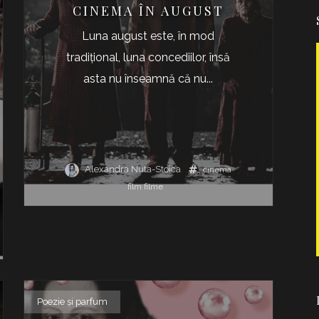
CINEMA ÎN AUGUST
Luna august este, în mod
tradiţional, luna concediilor, însă
asta nu înseamnă că nu...
Alexandra Nuta-Stoica
cinema
film
filme
Poezie şi parfum