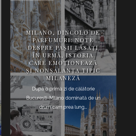
MILANO, DINCOLO DE
PARFUMURI: NOTE
DESPRE PAȘII LĂSAȚI
ÎN URMĂ, ISTORIA
CARE EMOŢIONEAZĂ
ȘI NONȘALANȚA TIPIC
MILANEZĂ
După o primă zi de călătorie
Bucureşti-Milano dominată de un
drum cam prea lung...