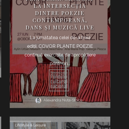
LA INTERSECȚIA
DINTRE POEZIE
CONTEMPORANĂ,
DANS ȘI MUZICĂ LIVE
La jumătatea celei de-a treia
ediții, COVOR PLANTE POEZIE
continuă exercițiile de aprop(r)iere
printr-un...
Alexandra Nuta-Stoica
Lifestyle & Leisure