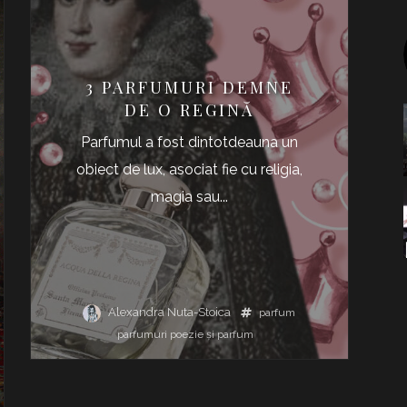
3 PARFUMURI DEMNE
DE O REGINĂ
Parfumul a fost dintotdeauna un
obiect de lux, asociat fie cu religia,
magia sau...
Alexandra Nuta-Stoica
parfum
parfumuri
poezie și parfum