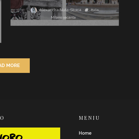
Alexandra Nuta-Stoica
Italia
Milano
vacanta
AD MORE
RO
MENIU
Home