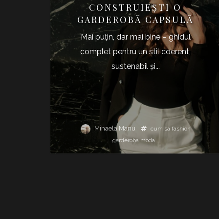
CONSTRUIEȘTI O
GARDEROBĂ CAPSULĂ
Mai puțin, dar mai bine – ghidul
complet pentru un stil coerent,
sustenabil și...
Mihaela Manu
cum sa
fashion
garderoba
moda