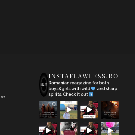
INSTAFLAWLESS.RO
Romanian magazine for both
boys&girls with wild
and sharp
spirits. Check it out
are
e