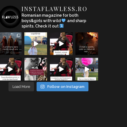
INSTAFLAWLESS.RO
Romanian magazine for both
boys&girls with wild
and sharp
spirits. Check it out
Load More
Follow on Instagram