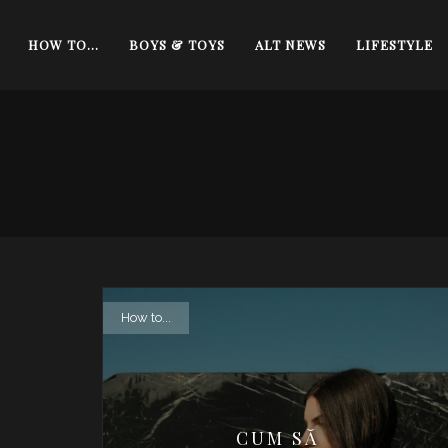
HOW TO…
BOYS & TOYS
ALT NEWS
LIFESTYLE
How to...
CUM SĂ