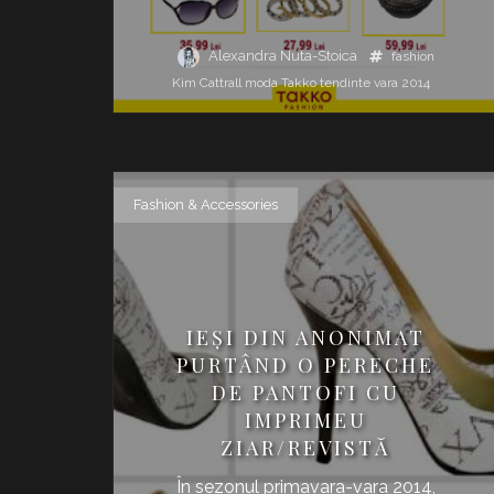
Alexandra Nuta-Stoica
fashion
Kim Cattrall
moda
Takko
tendinte
vara 2014
Fashion & Accessories
IEŞI DIN ANONIMAT
PURTÂND O PERECHE
DE PANTOFI CU
IMPRIMEU
ZIAR/REVISTĂ
În sezonul primavara-vara 2014,