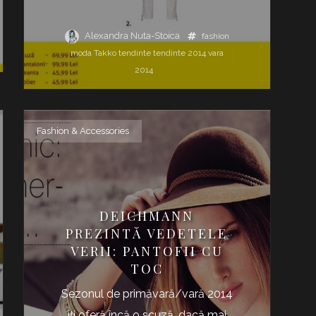
Alexandra Nuta-Stoica
fashion
moda
Takko
tendinte
tendinte 2014
vara
2014
Fashion & Accessories
DEICHMANN
PREZINTĂ VEDETELE
VERII: PANTOFII CU
TOC
Sezonul de primăvară/vară 2014
îţi oferă încă o scuză, dacă mai