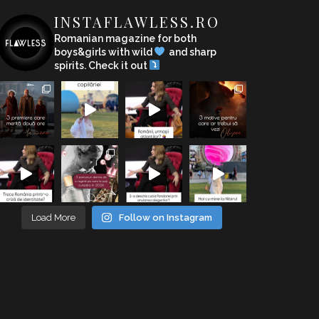
INSTAFLAWLESS.RO
Romanian magazine for both
boys&girls with wild
and sharp
spirits. Check it out
Load More
Follow on Instagram