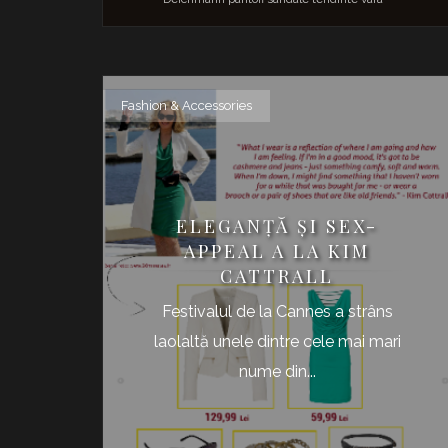
Fashion & Accessories
ELEGANŢĂ ŞI SEX-
APPEAL A LA KIM
CATTRALL
Festivalul de la Cannes a strâns
laolaltă unele dintre cele mai mari
nume din...