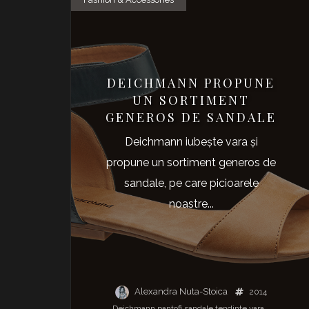
DEICHMANN PROPUNE
UN SORTIMENT
GENEROS DE SANDALE
Deichmann iubeşte vara şi
propune un sortiment generos de
sandale, pe care picioarele
noastre...
Alexandra Nuta-Stoica
2014
Deichmann
pantofi
sandale
tendinte
vara