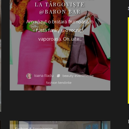
LA TÂRGOVIŞTE
@BARON BAR
Am văzut o brăţară frumoasă, o
fustă funky şi o rochiţă
vaporoasă. Oh, uite...
Ioana Radu
beauty
evenimente
fashion
tendinte
Fashion & Accessories