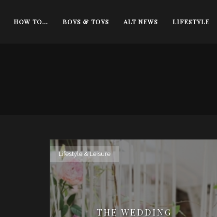
HOW TO…
BOYS & TOYS
ALT NEWS
LIFESTYLE
Lifestyle & Leisure
THE WEDDING