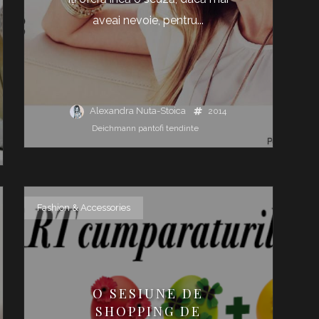
aveai nevoie, pentru...
Alexandra Nuta-Stoica
2014
Deichmann
pantofi
tendinte
Fashion & Accessories
O SESIUNE DE
SHOPPING DE