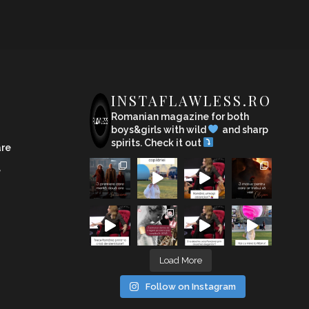
INSTAFLAWLESS.RO
Romanian magazine for both
boys&girls with wild
and sharp
spirits. Check it out
are
e
Load More
Follow on Instagram