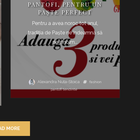
PANTOFI, PENTRU UN
PAŞTE PERFECT
Pentru a avea noroc tot anul,
tradiţia de Paşte ne îndeamnă să
ne înnoim...
Alexandra Nuta-Stoica
fashion
pantofi
tendinte
AD MORE