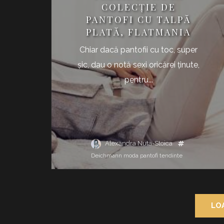
COLECŢIE DE
PANTOFI CU TALPĂ
PLATĂ, FLATMANIA
Chiar dacă pantofii cu toc, super
şic, dau o notă sexi oricărei ţinute,
pentru...
Alexandra Nuta-Stoica
Deichmann
moda
pantofi
tendinte
LO