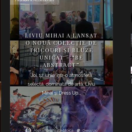
LIVIU MIHAI A LANSAT
O NOUĂ COLECŢIE DE
TRICOURI ŞI BLUZE
UNICAT – “BE
ABSTRACT”
Joi, 12 iunie, într-o atmosferă
selectă, dominată de artă, Liviu
Mihai şi Dress Up...
Alexandra Nuta-Stoica
Dress Up