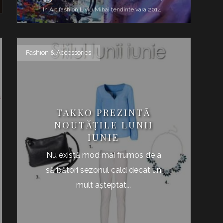
In Art
fashion
Liviu Mihai
tendinte
vara 2014
Fashion & Accessories
TAKKO PREZINTĂ
NOUTĂŢILE LUNII
IUNIE
Nu există mod mai frumos de a
sărbători sezonul cald decat un
mult aşteptat...