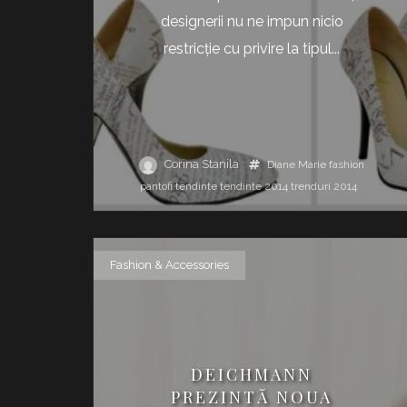
designerii nu ne impun nicio
restricţie cu privire la tipul...
Corina Stanila
Diane Marie
fashion
pantofi
tendinte
tendinte 2014
trenduri 2014
Fashion & Accessories
DEICHMANN
PREZINTĂ NOUA