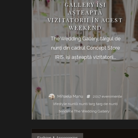
GALLERY ÎȘI
AȘTEAPTĂ
VIZITATORII ÎN ACEST
WEEKEND
The Wedding Gallery, târgul de
nunți din cadrul Concept Store
IRIS, își așteaptă vizitatorii...
Mihaela Manu
2017
evenimente
lifestyle
nuntă
nunti
targ
targ de nunti
tendinte
The Wedding Gallery
Fashion & Accessories