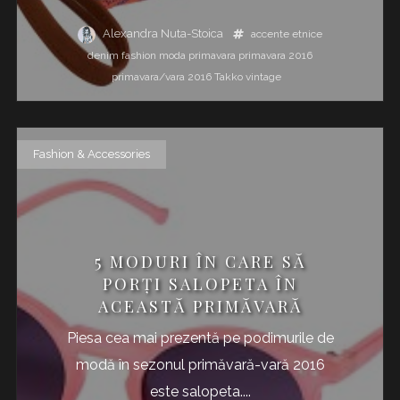
Alexandra Nuta-Stoica
accente etnice
denim
fashion
moda
primavara
primavara 2016
primavara/vara 2016
Takko
vintage
Fashion & Accessories
5 MODURI ÎN CARE SĂ
PORȚI SALOPETA ÎN
ACEASTĂ PRIMĂVARĂ
Piesa cea mai prezentă pe podimurile de
modă în sezonul primăvară-vară 2016
este salopeta....