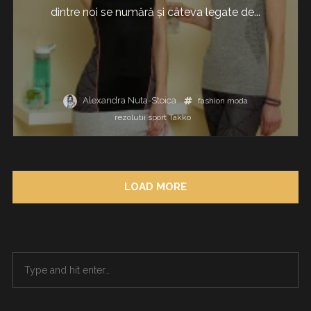
dintre noi se numără și câteva legate de...
Alexandra Nuta-Stoica
fashion
moda
rezolutii
sport
Takko
LOAD MORE