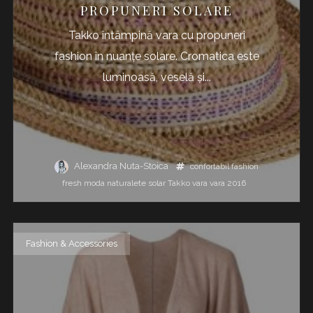
PROPUNERI SOLARE
Takko întâmpină vara cu propuneri
fashion în nuanțe solare. Cromatica este
luminoasă, veselă și...
Alexandra Nuta-Stoica
confortabil
fashion
fresh
moda
naturalete
solar
Takko
vara
vara 2016
Fashion & Accessories