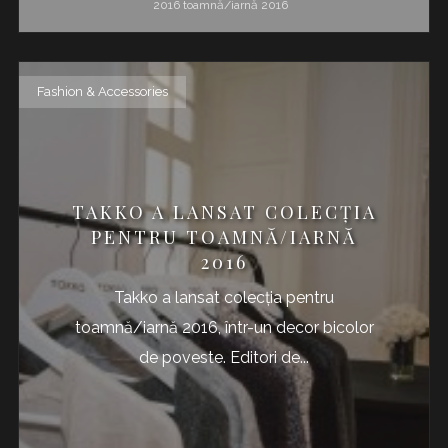
2016
toamnă/iarnă 2016
Fashion & Accessories
TAKKO A LANSAT COLECȚIA
PENTRU TOAMNĂ/IARNĂ
2016
Takko a lansat colecția pentru
toamnă/iarnă 2016, într-un decor bicolor
de poveste. Editori de...