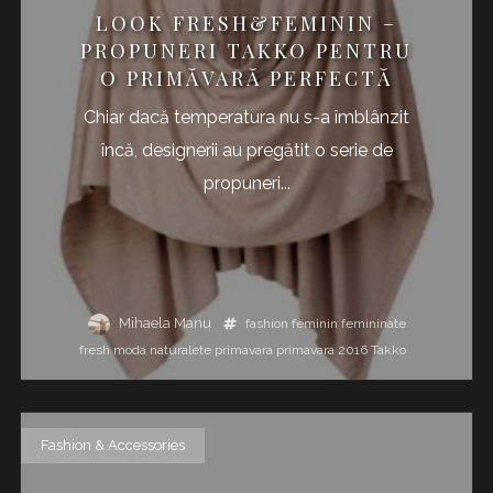
LOOK FRESH&FEMININ –
PROPUNERI TAKKO PENTRU
O PRIMĂVARĂ PERFECTĂ
Chiar dacă temperatura nu s-a îmblânzit
încă, designerii au pregătit o serie de
propuneri...
Mihaela Manu
fashion
feminin
femininate
fresh
moda
naturalete
primavara
primavara 2016
Takko
Fashion & Accessories