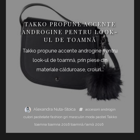
TAKKO PROPUNE ACCENTE
ANDROGINE PENTRU LOOK-
UL DE TOAMNĂ
Takko propune accente androgine pentru
look-ul de toamnă, prin piese din
materiale călduroase, croiuri...
Alexandra Nuta-Stoica
accesorii
androgin
culori pastelate
fashion
gri
masculin
moda
pastel
Takko
toamna
toamna 2016
toamnă/iarnă 2016