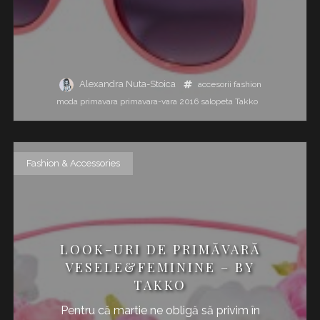
Alexandra Nuta-Stoica
accesorii
fashion
moda
primavara
primavara-vara 2016
salopeta
Takko
Fashion & Accessories
LOOK-URI DE PRIMĂVARĂ
VESELE&FEMININE – BY
TAKKO
Pentru că martie ne obligă să privim în