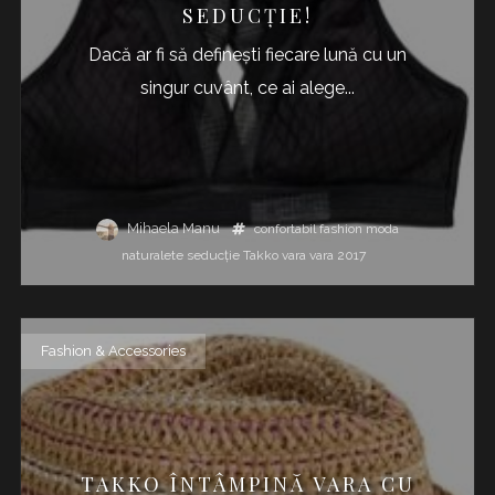
SEDUCȚIE!
Dacă ar fi să definești fiecare lună cu un
singur cuvânt, ce ai alege...
Mihaela Manu
confortabil
fashion
moda
naturalete
seducție
Takko
vara
vara 2017
Fashion & Accessories
TAKKO ÎNTÂMPINĂ VARA CU