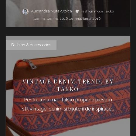
Alexandra Nuta-Stoica
fashion
moda
Takko
toamna
toamna 2016
toamnă/iarnă 2016
Fashion & Accessories
VINTAGE DENIM TREND, BY
TAKKO
Pentru luna mai, Takko propune piese în
stil vintage, denim și bijuterii de inspirație...