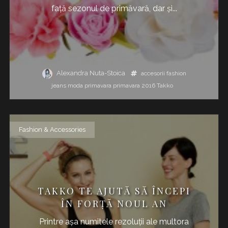
față sezonul de primăvară, dar și...
Alexandra Nuta-Stoica
accesorii
fashion
jeans
moda
primavara
primavara 2016
Takko
Fashion & Accessories
TAKKO TE AJUTĂ SĂ ÎNCEPI
ÎN FORȚĂ NOUL AN
Printre așa numitele rezoluții ale multora