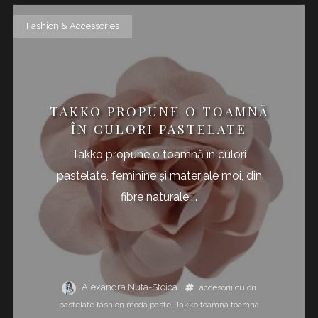
Fashion & Accessories
TAKKO PROPUNE O TOAMNĂ
ÎN CULORI PASTELATE
Takko propune o toamnă în culori
pastelate, feminine și materiale moi, din
fibre naturale,...
Alexandra Nuta-Stoica
accesorii
culori
pastelate
fashion
moda
pastel
Takko
toamna
toamna