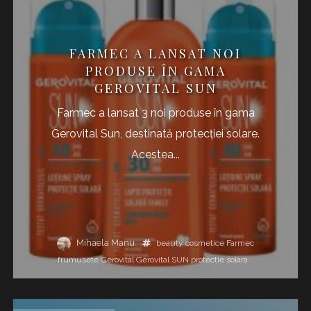
FARMEC A LANSAT NOI
PRODUSE ÎN GAMA
GEROVITAL SUN
Farmec a lansat 3 noi produse în gama
Gerovital Sun, destinată protecției solare.
Acestea...
Mihaela Manu
beauty
cosmetice
Farmec
frumusete
Gerovital
Gerovital SUN
protectie solara