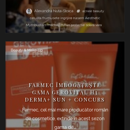
Alexandra Nuta-Stoica
acnee
beauty
celulita
frumusete
ingrijire
Kasem Aesthetic
Mythbusters
machiaj
mituri
protectie solara
vara
Beauty & Make-up
FARMEC ÎMBOGĂȚEȘTE
GAMA GEROVITAL H3
DERMA+ SUN + CONCURS
Farmec, cel mai mare producător român
de cosmetice, extinde în acest sezon
gama de...