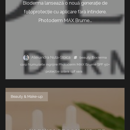
Bioderma lansează o nouă generație de
fotoprotecție cu aplicare fără întindere.
Photoderm MAX Brume...
Alexandra Nuta-Stoica
beauty
Bioderma
corp
frumusete
ingrijire
Photoderm MAX Brume SPF 50+
protectie solara
spf
vara
Beauty & Make-up