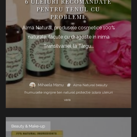
6 ULEIURI RECOMANDATE
PENTRU TENUL CU
PROBLEME
Alma Natural, produsele cosmetice 100%
naturale, făcute cu dragoste în inima
Transilvaniei, la Târgu...
Mihaela Manu
Alma Natural
beauty
frumusete
ingrijire ten
natural
protectie solara
uleiuri
vara
Beauty & Make-up