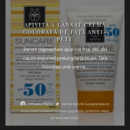
APIVITA A LANSAT CREMA
COLORATĂ DE FAȚĂ ANTI-
PETE
Petele pigmentare apar cel mai des din
cauza expunerii prelungite la soare, fără
folosirea unei creme...
Mihaela Manu
Apivita
Apivita Suncare
beauty
frumusete
hidratare
ingrijire
ingrijire ten
protectie solara
spf
vara
vara 2016