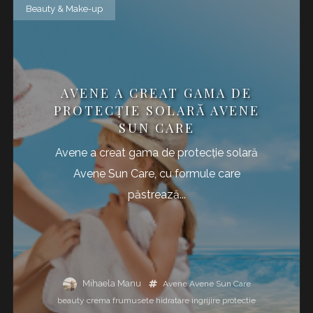
Beauty & Make-up
AVENE A CREAT GAMA DE
PROTECȚIE SOLARĂ AVENE
SUN CARE
Avene a creat gama de protecție solară
Avene Sun Care, cu formule care
păstrează...
Mihaela Manu
Avene
Avene Sun Care
beauty
crema
frumusete
hidratare
ingrijire
protectie