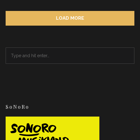
LOAD MORE
SoNoRo