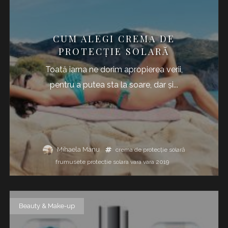
CUM ALEGI CREMA DE
PROTECȚIE SOLARĂ
Toată iarna ne dorim apropierea verii,
pentru a putea sta la soare, dar și...
Mihaela Manu
crema de protecție solară
frumusete
protectie solara
vara
vara 2019
Beauty & Make-up