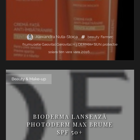
Alexandra Nuta-Stoica
beauty
Farmec
frumusete
Geovital
Gerovital H3 DERMA+ SUN
protectie
solara
ten
vara
vara 2016
Beauty & Make-up
BIODERMA LANSEAZĂ
PHOTODERM MAX BRUME
SPF 50+