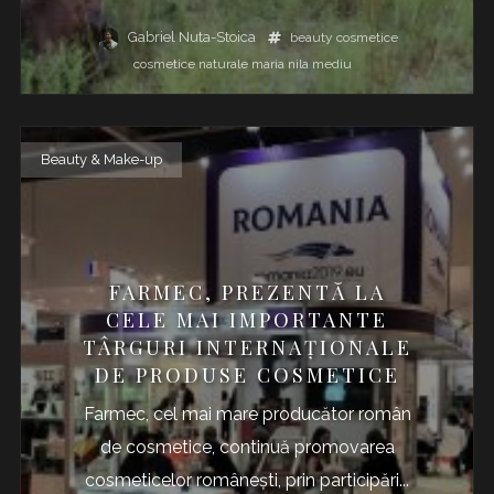
Gabriel Nuta-Stoica
beauty
cosmetice
cosmetice naturale
maria nila
mediu
Beauty & Make-up
FARMEC, PREZENTĂ LA
CELE MAI IMPORTANTE
TÂRGURI INTERNAȚIONALE
DE PRODUSE COSMETICE
Farmec, cel mai mare producător român
de cosmetice, continuă promovarea
cosmeticelor românești, prin participări...