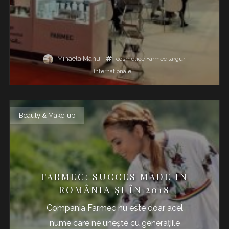
Mihaela Manu
cosmetice
Farmec
targuri
internationale
Beauty & Make-up
FARMEC: SUCCES MADE IN
ROMÂNIA ȘI ÎN 2018
Compania Farmec nu este doar acel
nume care ne unește cu generațiile