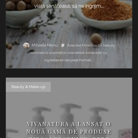
viață sănătoasă, să ne îngrijim...
Mihaela Manu
Aslavital Mineralactiv
beauty
cosmetică
cosmetice
cosmetice românești cu
ingrediente naturale
Farmec
Beauty & Make-up
VIVANATURA A LANSAT O
NOUĂ GAMĂ DE PRODUSE