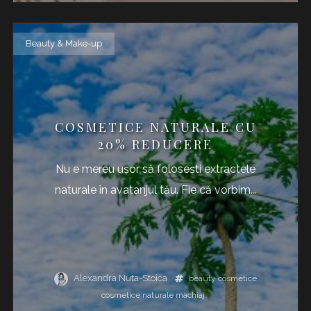
Beauty & Make-up
COSMETICE NATURALE CU
20% REDUCERE
Nu e mereu ușor să folosești extractele
naturale în avatanjul tău. Fie că vorbim...
Alexandra Nuta-Stoica
beauty
cosmetice
cosmetice naturale
machiaj