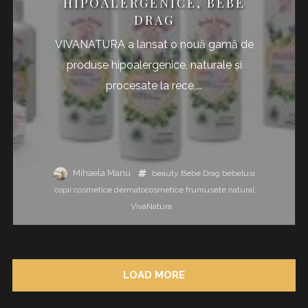
HIPOALERGENICE, BEBE
DRAG
VIVANATURA a lansat o nouă gamă de
produse hipoalergenice, naturale și
procesate la rece,...
Mihaela Manu
beauty
Bebe Drag
bebelusi
copii
cosmetice
dermatocosmetice
frumusete
natural
VivaNatura
LOAD MORE