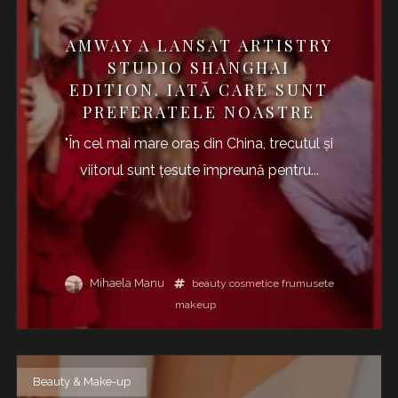
AMWAY A LANSAT ARTISTRY
STUDIO SHANGHAI
EDITION. IATĂ CARE SUNT
PREFERATELE NOASTRE
"În cel mai mare oraș din China, trecutul și
viitorul sunt țesute împreună pentru...
Mihaela Manu
beauty
cosmetice
frumusete
makeup
Beauty & Make-up