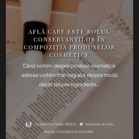
AFLĂ CARE ESTE ROLUL
CONSERVANȚILOR ÎN
COMPOZIȚIA PRODUSELOR
COSMETICE
Când vorbim despre produse cosmetice,
adesea vorbim mai degrabă despre modă
decât despre ingrediente....
Alexandra Nuta-Stoica
adevarat sau fals
beauty
cosmetice
frumusete