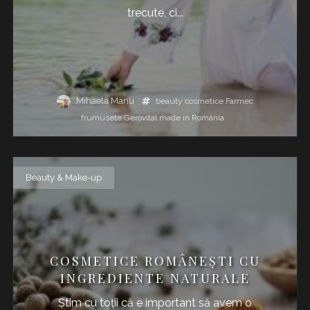
trecute, ci...
Mihaela Manu
beauty
cosmetice
Farmec
frumusete
Gerovital
made in România
Beauty & Make-up
COSMETICE ROMÂNEȘTI CU
INGREDIENTE NATURALE
Știm cu toții că e important să avem o