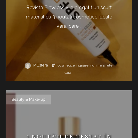
Revista Flawless v-a pregătit un scurt
material cu 3 noutăţi cosmetice ideale
vara, care...
P Estera
cosmetice
îngrijire
îngrijire a feței
vara
Beauty & Make-up
3 NOUTĂŢI DE TESTAT ÎN