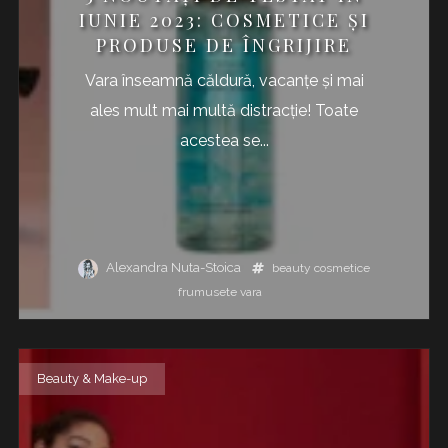
IUNIE 2023: COSMETICE ŞI
PRODUSE DE ÎNGRIJIRE
Vara înseamnă căldură, vacanţe şi mai
ales mult mai multă distracţie! Toate
acestea se...
Alexandra Nuta-Stoica
beauty
cosmetice
frumusete
vara
Beauty & Make-up