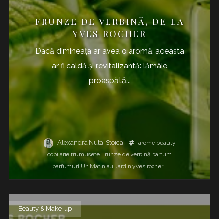
FRUNZE DE VERBINĂ, DE LA
YVES ROCHER
Dacă dimineața ar avea o aromă, aceasta
ar fi caldă și revitalizantă: lămâie
proaspătă...
Alexandra Nuta-Stoica
arome
beauty
copilarie
frumusete
Frunze de verbină
parfum
parfumuri
Un Matin au Jardin
yves rocher
Beauty & Make-up