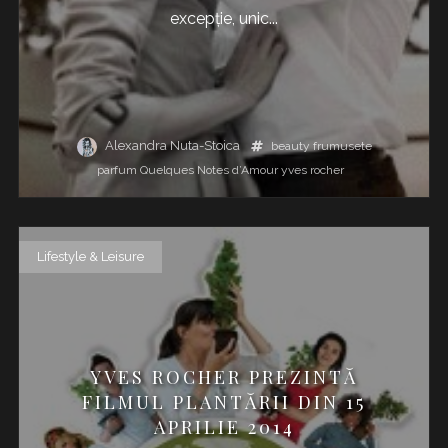
excepție, unic...
Alexandra Nuta-Stoica
beauty
frumusete
parfum
Quelques Notes d’Amour
yves rocher
Lifestyle & Leisure
YVES ROCHER PREZINTĂ
FILMUL PLANTĂRII DIN 15
APRILIE 2014