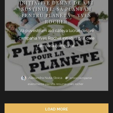
INIŢIATIVE DEMNE DE A FI
SUSŢINUTE: SĂ PLANTĂM
PENTRU PLANETĂ – YVES
ROCHER
Vă povesteam aici câteva lucruri despre
campania Yves Rocher, iniţiativă prin care
faimoasa companie...
Alexandra Nuta-Stoica
arbori
campanie
evenimente
planeta
resurse
yves rocher
LOAD MORE