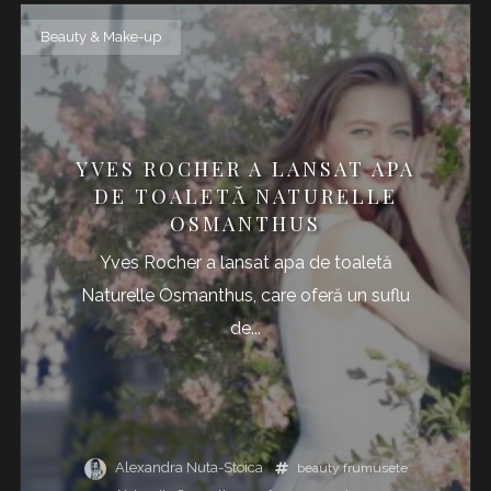
Beauty & Make-up
YVES ROCHER A LANSAT APA
DE TOALETĂ NATURELLE
OSMANTHUS
Yves Rocher a lansat apa de toaletă
Naturelle Osmanthus, care oferă un suflu
de...
Alexandra Nuta-Stoica
beauty
frumusete