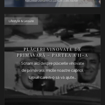
Naturelle Osmanthus
parfum
yves rocher
Lifestyle & Leisure
PLĂCERI VINOVATE DE
PRIMĂVARĂ – PARTEA A II-A
Scriam aici despre plăcerile vinovate
de primăvară: micile noastre capricii,
lucruri care n-o să vă ajute...