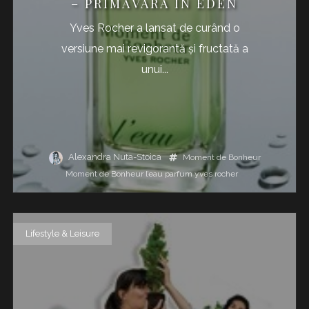
– PRIMĂVARA ÎN EDEN
Yves Rocher a lansat de curând o
versiune mai revigorantă şi fructată a
unui...
Alexandra Nuta-Stoica
Moment de Bonheur
Moment de Bonheur l’eau
parfum
yves rocher
Lifestyle & Leisure