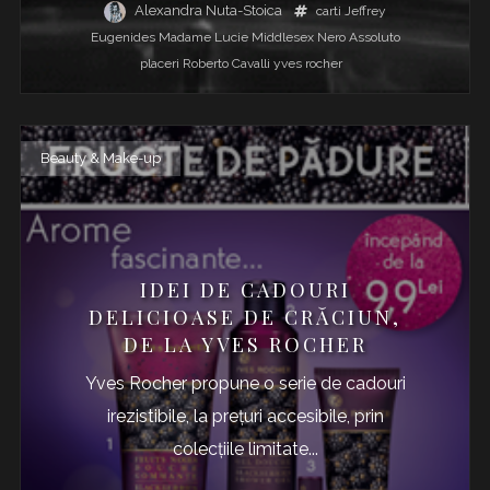
Alexandra Nuta-Stoica
carti
Jeffrey
Eugenides
Madame Lucie
Middlesex
Nero Assoluto
placeri
Roberto Cavalli
yves rocher
Beauty & Make-up
IDEI DE CADOURI
DELICIOASE DE CRĂCIUN,
DE LA YVES ROCHER
Yves Rocher propune o serie de cadouri
irezistibile, la preţuri accesibile, prin
colecţiile limitate...