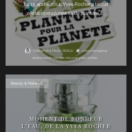
La 15 aprilie 2014, Yves Rocher a lansat
oficial operaţiunea sa de plantare a...
Alexandra Nuta-Stoica
arbori
campanie
evenimente
planeta
resurse
yves rocher
Beauty & Make-up
MOMENT DE BONHEUR
L’EAU, DE LA YVES ROCHER