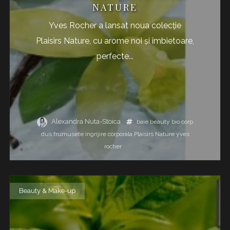
NATURE
Yves Rocher a lansat noua colecție
Plaisirs Nature, cu arome noi și îmbietoare,
perfecte...
Alexandra Nuta-Stoica
baie
beauty
bio
corp
dus
frumusete
ingrijire corporala
Plaisirs Nature
yves
rocher
Beauty & Make-up