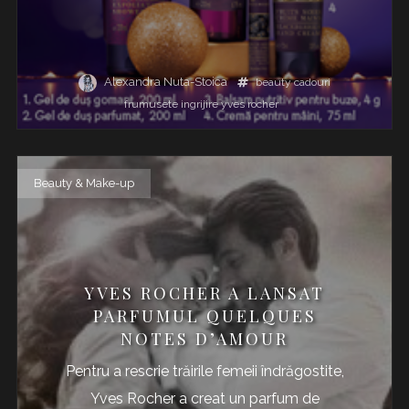
Alexandra Nuta-Stoica
beauty
cadouri
frumusete
ingrijire
yves rocher
Beauty & Make-up
YVES ROCHER A LANSAT
PARFUMUL QUELQUES
NOTES D’AMOUR
Pentru a rescrie trăirile femeii îndrăgostite,
Yves Rocher a creat un parfum de