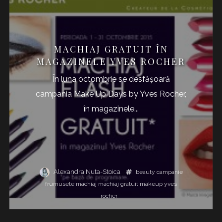
MACHIAJ GRATUIT ÎN
MAGAZINELE YVES ROCHER
În luna octombrie se desfășoară
campania Make Up Days by Yves Rocher,
în magazinele...
Alexandra Nuta-Stoica
beauty
campanie
frumusete
machiaj
machiaj gratuit
makeup
yves
rocher