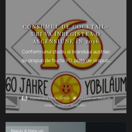
CONSUMUL DE COCKTAIL-
URI VA ÎNREGISTRA O
ASCENSIUNE ÎN 2016
Conform unui studiu al brandului austriac
de siropuri de fructe YO, piața de siropuri...
Alexandra Nuta-Stoica
cocktail-uri
lifestyle
siropuri
siropuri YO
studiu
Beauty & Make-up