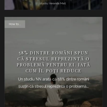
studiu
Veranda Mall
How to...
58% DINTRE ROMÂNI SPUN
CĂ STRESUL REPREZINTĂ O
PROBLEMĂ PENTRU EI. IATĂ
CUM ÎL POŢI REDUCE
Un studiu NN arată că 58% dintre români
susţin că stresul reprezintă o problemă...