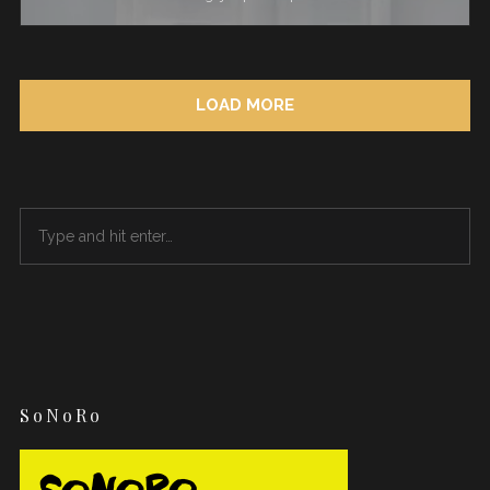
LOAD MORE
SoNoRo