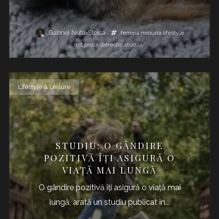
Gabriel Nuta-Stoica
femeia nebuna
lifestyle
mit
pisici
stereotip
studiu
Lifestyle & Leisure
STUDIU: O GÂNDIRE
POZITIVĂ ÎȚI ASIGURĂ O
VIAȚĂ MAI LUNGĂ
O gândire pozitivă îți asigură o viață mai
lungă, arată un studiu publicat în...