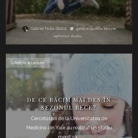
Gabriel Nuta-Stoica
gandire pozitiva
liestyle
optimism
studiu
Lifestyle & Leisure
DE CE RĂCIM MAI DES ÎN
SEZONUL RECE?
Cercetătorii de la Universitatea de
Medicină din Yale au realizat un studiu
menit să...