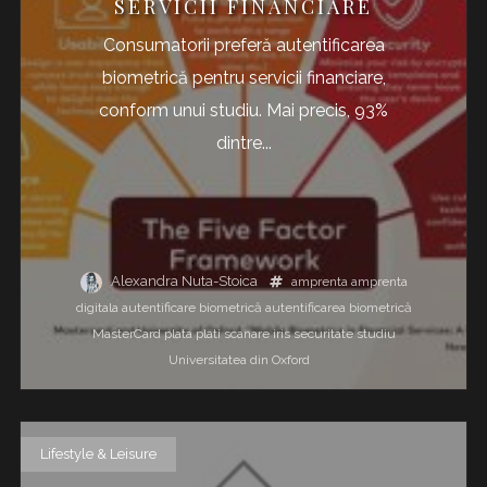
SERVICII FINANCIARE
Consumatorii preferă autentificarea
biometrică pentru servicii financiare,
conform unui studiu. Mai precis, 93%
dintre...
Alexandra Nuta-Stoica
amprenta
amprenta
digitala
autentificare biometrică
autentificarea biometrică
MasterCard
plata
plati
scanare iris
securitate
studiu
Universitatea din Oxford
Lifestyle & Leisure