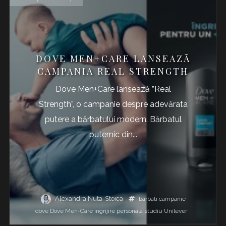
DOVE MEN+CARE LANSEAZĂ
CAMPANIA REAL STRENGTH
Dove Men+Care lansează ”Real
Strength”, o campanie despre adevărata
putere a bărbatului modern. Bărbatul
puternic din...
Alexandra Nuta-Stoica
barbati
campanie
dove
Dove Men+Care
ingrijire personala
studiu
Unilever