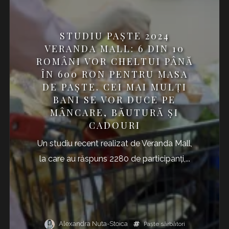
STUDIU PAȘTE 2024
VERANDA MALL: 6 DIN 10
ROMÂNI VOR CHELTUI PÂNĂ
ÎN 600 RON PENTRU MASA
DE PAȘTE. CEI MAI MULȚI
BANI SE VOR DUCE PE
MÂNCARE, BĂUTURĂ ȘI
CADOURI
Un studiu recent realizat de Veranda Mall,
la care au răspuns 2280 de participanți,...
Alexandra Nuta-Stoica
Paşte
sărbători