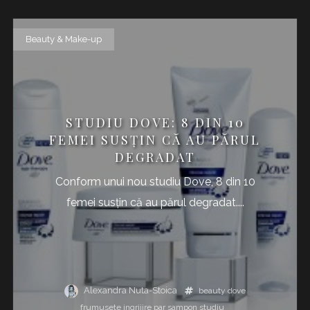
Beauty & Make-up
STUDIU DOVE: 8 DIN 10
FEMEI SUSŢIN CĂ AU PĂRUL
DEGRADAT
Conform unui nou studiu Dove, 8 din 10
femei susţin că au părul degradat....
Alexandra Nuta-Stoica
beauty
dove
frumusete
ingrijire
par
sampon
studiu