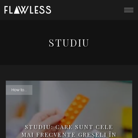
STUDIU
How to...
STUDIU: CARE SUNT CELE
MAI FRECVENTE GREŞELI ÎN