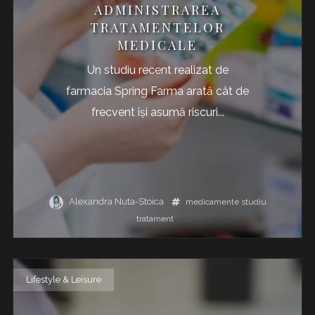
ADMINISTRAREA
TRATAMENTELOR
MEDICALE
Un studiu recent realizat de
farmacia Spring Farma arată cât de
frecvent îşi asumă riscuri...
Alexandra Nuta-Stoica
medicamente
studiu
tratament
Lifestyle & Leisure