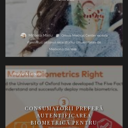
Mihaela Manu
Omnia Medical Center
raceala
rhinovirus
sezonul rece
studiu
Universitatea de
Medicină din Yale
Lifestyle & Leisure
CONSUMATORII PREFERĂ
AUTENTIFICAREA
BIOMETRICĂ PENTRU