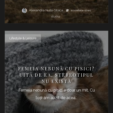
Alexandra Nuta-Stoica
anxietate
stres
studiu
Lifestyle & Leisure
FEMEIA NEBUNĂ CU PISICI?
UITĂ DE EA, STEREOTIPUL
NU EXISTĂ
Femeia nebună cu pisici e doar un mit. Cu
toții am auzit de acea...