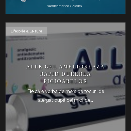
medicamente
Ucraina
Lifestyle & Leisure
ALLE GEL AMELIOREAZĂ
RAPID DUREREA
PICIOARELOR
Fie că e vorba de mers pe tocuri, de
alergat după cei mici, de...