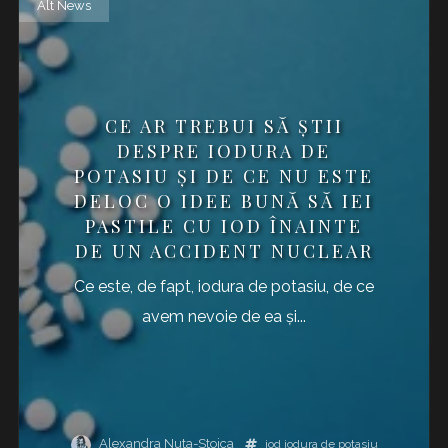
Alt News
CE AR TREBUI SĂ ŞTII
DESPRE IODURA DE
POTASIU ŞI DE CE NU ESTE
DELOC O IDEE BUNĂ SĂ IEI
PASTILE CU IOD ÎNAINTE
DE UN ACCIDENT NUCLEAR
Ce este, de fapt, iodura de potasiu, de ce
avem nevoie de ea şi...
Alexandra Nuta-Stoica
iod
iodura de potasiu