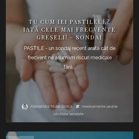
TU CUM IEI PASTILELE?
IATĂ CELE MAI FRECVENTE
GREȘELI! – SONDAJ
PASTILE - un sondaj recent arată cât de
frecvent ne asumăm riscuri medicale
fără...
Alexandra Nuta-Stoica
medicamente
pastile
sănătate
sanatate