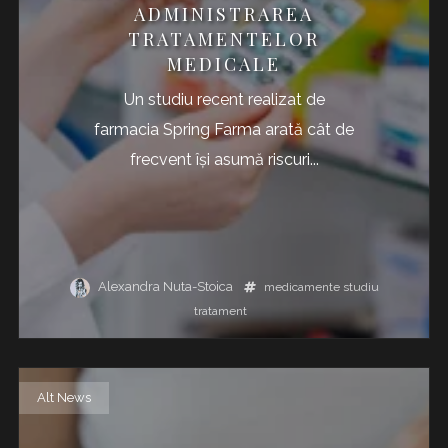
ADMINISTRAREA
TRATAMENTELOR
MEDICALE
Un studiu recent realizat de
farmacia Spring Farma arată cât de
frecvent îşi asumă riscuri...
Alexandra Nuta-Stoica
medicamente
studiu
tratament
Alt News