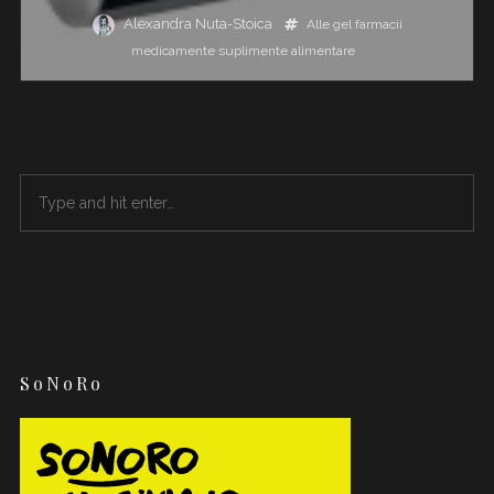
Alexandra Nuta-Stoica
Alle gel
farmacii
medicamente
suplimente alimentare
SoNoRo