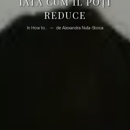
IATĂ CUM ÎL POŢI
REDUCE
In
How to...
de
Alexandra Nuta-Stoica