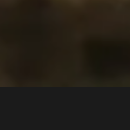
5 min
1
comment
Cele mai importante ingrediente pentru o viaţă
longevivă sunt, conform românilor, sănătatea, starea de