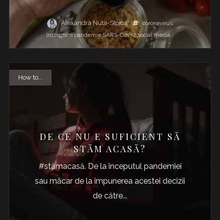
Alexandra Nuta-Stoica
coronavirus
Instagram
pandemie
SARS-CoV-2
social media
How to...
DE CE NU E SUFICIENT SĂ
STĂM ACASĂ?
#stămacasă. De la începutul pandemiei
sau măcar de la impunerea acestei decizii
de către...