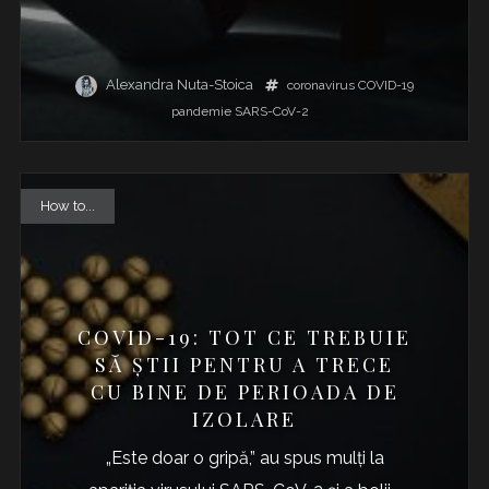
Alexandra Nuta-Stoica
coronavirus
COVID-19
pandemie
SARS-CoV-2
How to...
COVID-19: TOT CE TREBUIE
SĂ ȘTII PENTRU A TRECE
CU BINE DE PERIOADA DE
IZOLARE
„Este doar o gripă,” au spus mulți la