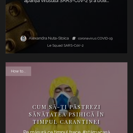
apariția virusului SARS-CoV-2 și a bolii...
Alexandra Nuta-Stoica
coronavirus
COVID-19
Le Squad
SARS-CoV-2
How to...
CUM SĂ-ȚI PĂSTREZI
SĂNĂTATEA PSIHICĂ ÎN
TIMPUL CARANTINEI
Pe măsură ce timpul trece, #stămacasă