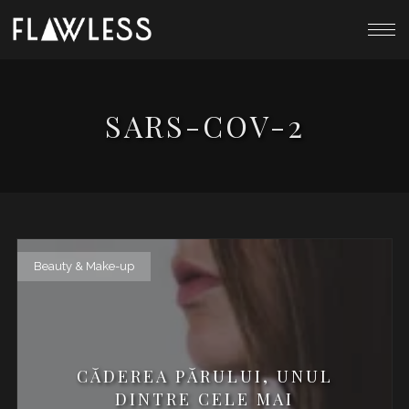
SARS-COV-2
Beauty & Make-up
CĂDEREA PĂRULUI, UNUL
DINTRE CELE MAI