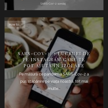
SARS-CoV-2
sondaj
How to...
SARS-COV-2: 3 LUCRURI DE
PE INSTAGRAM CARE TE
POT AJUTA ÎN IZOLARE
Pe măsură ce pandemia SARS-Cov-2 a
pus stăpânire pe viața noastră, tot mai
multe...