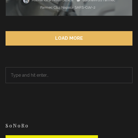
coronavirus
Farmec
Farmec Cluj Napoca
SARS-CoV-2
LOAD MORE
SoNoRo