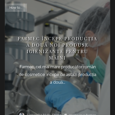
How to...
FARMEC ÎNCEPE PRODUCȚIA
A DOUĂ NOI PRODUSE
IGIENIZANTE PENTRU
MÂINI
Farmec, cel mai mare producător român
de cosmetice, începe de astăzi producția
a două...
Alexandra Nuta-Stoica