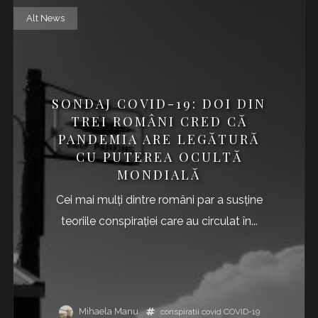
Alt News
SONDAJ COVID-19: DOI DIN
TREI ROMÂNI CRED CĂ
PANDEMIA ARE LEGĂTURĂ
CU PUTEREA OCULTĂ
MONDIALĂ
Cei mai mulți dintre români par a susține
teoriile conspirației care au circulat în...
Mihaela Manu
conspiratii
covid
COVID-19