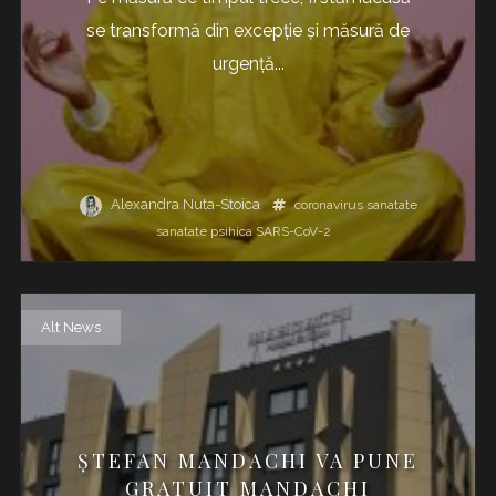
se transformă din excepție și măsură de
urgență...
Alexandra Nuta-Stoica
coronavirus
sanatate
sanatate psihica
SARS-CoV-2
Alt News
ȘTEFAN MANDACHI VA PUNE
GRATUIT MANDACHI