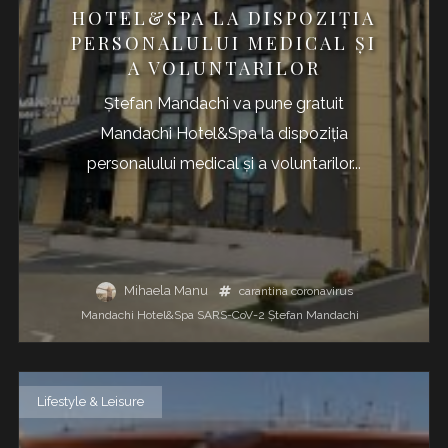
HOTEL&SPA LA DISPOZIȚIA
PERSONALULUI MEDICAL ȘI
A VOLUNTARILOR
Ștefan Mandachi va pune gratuit
Mandachi Hotel&Spa la dispoziția
personalului medical și a voluntarilor...
Mihaela Manu
carantina
coronavirus
Mandachi Hotel&Spa
SARS-CoV-2
Ștefan Mandachi
Lifestyle & Leisure