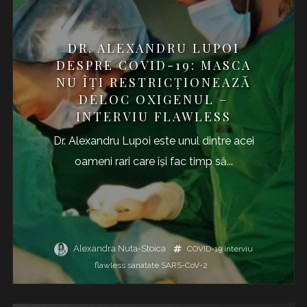
DR. ALEXANDRU LUPOI
DESPRE COVID-19: MASCA
NU ÎȚI RESTRICȚIONEAZĂ
DELOC OXIGENUL –
INTERVIU FLAWLESS
Dr. Alexandru Lupoi este unul dintre acei
oameni rari care își fac timp să...
Alexandra Nuta-Stoica
COVID-19
interviu
flawless
sanatate
SARS-CoV-2