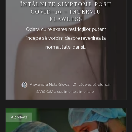
ÎNTÂLNITE SIMPTOME POST
COVID-19 – INTERVIU
FLAWLESS
Odată cu relaxarea restricțiilor, putem
începe să vorbim despre revenirea la
normalitate, dar și...
Alexandra Nuta-Stoica
căderea părului
păr
SARS-CoV-2
suplimente alimentare
Alt News