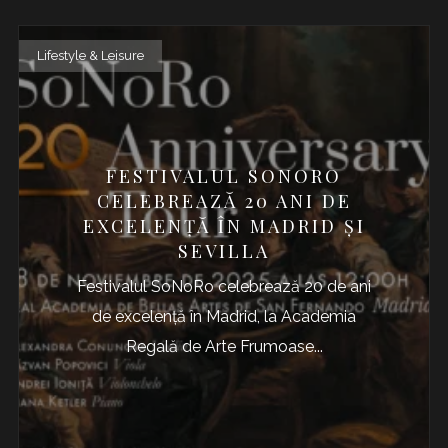
Lifestyle & Leisure
FESTIVALUL SONORO
CELEBREAZĂ 20 ANI DE
EXCELENȚĂ ÎN MADRID ȘI
SEVILLA
Festivalul SoNoRo celebrează 20 de ani
de excelență în Madrid, la Academia
Regală de Arte Frumoase...