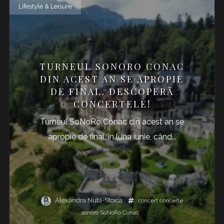
Lifestyle & Leisure
TURNEUL SONORO CONAC
DIN ACEST AN SE APROPIE
DE FINAL. DESCOPERĂ
CONCERTELE!
Turneul SoNoRo Conac din acest an se
apropie de final, în luna iunie, când...
Alexandra Nuta-Stoica
concert
concerte
sonoro
SoNoRo Conac