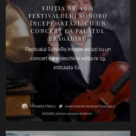
EDIȚIA NR. 19 A
FESTIVALULUI SONORO
ÎNCEPE ASTĂZI, CU UN
CONCERT LA PALATUL
BRAGADIRU
Festivalul SoNoRo începe astăzi cu un
concert care deschide ediția nr. 19,
intitulată Ex...
Mihaela Manu
evenimente
festival
Festivalul
SoNoRo
sonoro
sonoro-exlibiris