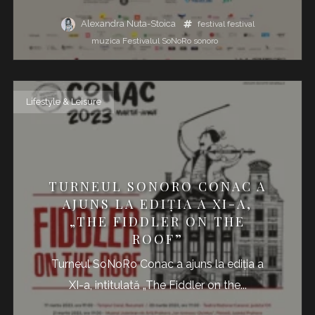
Alexandra Nuta-Stoica
festival
festival
muzica
Festivalul SoNoRo
sonoro
Lifestyle & Leisure
TURNEUL SONORO CONAC A
AJUNS LA EDIȚIA A XI-A,
„THE FIDDLER ON THE
ROOF”
Turneul SoNoRo Conac a ajuns la ediția a
XI-a, intitulată „The Fiddler on the...