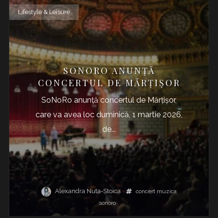
Lifestyle & Leisure
SONORO ANUNŢĂ
CONCERTUL DE MĂRŢIŞOR
SoNoRo anunţă concertul de Mărţişor,
care va avea loc duminică, 1 martie 2026,
de...
Alexandra Nuta-Stoica
concert
muzica
sonoro