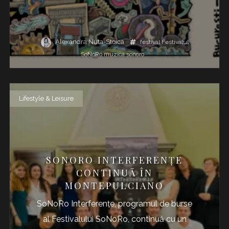
Alexandra Nuta-Stoica
festival
Festivalul
SoNoRo
muzica
sonoro
Lifestyle & Leisure
SONORO INTERFERENȚE
CONTINUĂ ÎN
MONTEPULCIANO
SoNoRo Interferențe, programul de burse
al Festivalului SoNoRo, continuă cu un