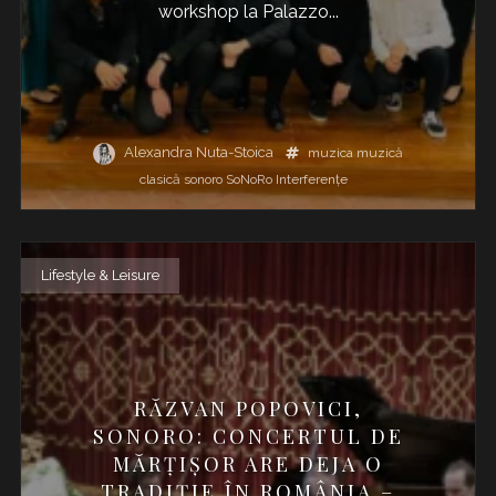
workshop la Palazzo...
Alexandra Nuta-Stoica
muzica
muzică
clasică
sonoro
SoNoRo Interferențe
Lifestyle & Leisure
RĂZVAN POPOVICI,
SONORO: CONCERTUL DE
MĂRȚIȘOR ARE DEJA O
TRADIȚIE ÎN ROMÂNIA –