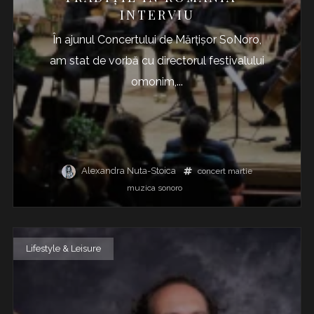
INTERVIU
În ajunul Concertului de Mărţişor SoNoro,
am stat de vorbă cu directorul festivalului
omonim,...
Alexandra Nuta-Stoica
concert
martie
muzica
sonoro
Lifestyle & Leisure