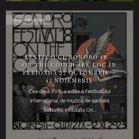
Lifestyle & Leisure
FESTIVALUL SONORO 18 –
ON THE COUCH ARE LOC ÎN
PERIOADA 27 OCTOMBRIE –
12 NOIEMBRIE
Cea de-a XVIII-a ediție a Festivalului
Internațional de muzică de cameră
SoNoRo, intitulată On...