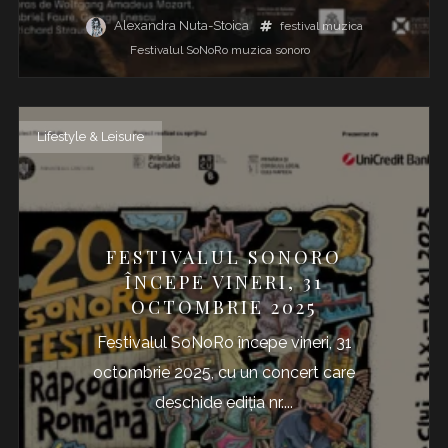
Alexandra Nuta-Stoica
festival muzica
Festivalul SoNoRo
muzica
sonoro
Lifestyle & Leisure
FESTIVALUL SONORO
ÎNCEPE VINERI, 31
OCTOMBRIE 2025
Festivalul SoNoRo începe vineri, 31
octombrie 2025, cu un concert care
deschide ediția nr....