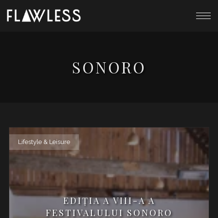
SONORO
Lifestyle & Leisure
EDIȚIA A VIII-A A
FESTIVALULUI SONORO