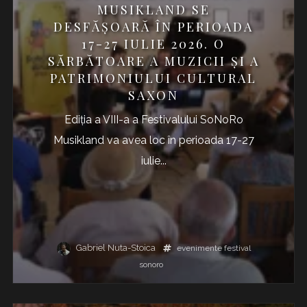
MUSIKLAND SE
DESFĂȘOARĂ ÎN PERIOADA
17-27 IULIE 2026. O
SĂRBĂTOARE A MUZICII ȘI A
PATRIMONIULUI CULTURAL
SAXON
Ediția a VIII-a a Festivalului SoNoRo
Musikland va avea loc în perioada 17-27
iulie...
Gabriel Nuta-Stoica
evenimente
festival
sonoro