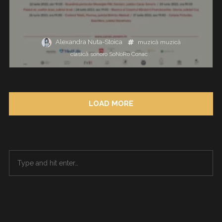
Alexandra Nuta-Stoica
muzică
muzică
clasică
sonoro
SoNoRo Conac
LOAD MORE