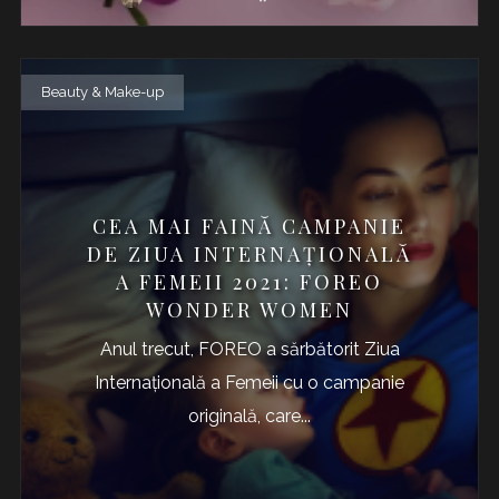
Beauty & Make-up
CEA MAI FAINĂ CAMPANIE
DE ZIUA INTERNAȚIONALĂ
A FEMEII 2021: FOREO
WONDER WOMEN
Anul trecut, FOREO a sărbătorit Ziua
Internațională a Femeii cu o campanie
originală, care...