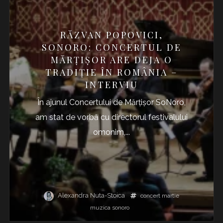
RĂZVAN POPOVICI,
SONORO: CONCERTUL DE
MĂRȚIȘOR ARE DEJA O
TRADIȚIE ÎN ROMÂNIA –
INTERVIU
În ajunul Concertului de Mărţişor SoNoro,
am stat de vorbă cu directorul festivalului
omonim,...
Alexandra Nuta-Stoica
concert
martie
muzica
sonoro