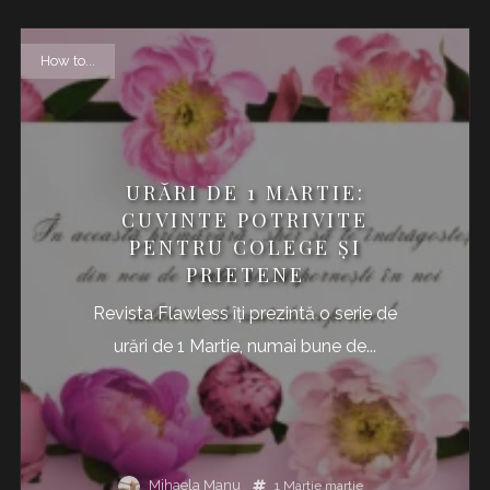
How to...
URĂRI DE 1 MARTIE:
CUVINTE POTRIVITE
PENTRU COLEGE ŞI
PRIETENE
Revista Flawless îţi prezintă o serie de
urări de 1 Martie, numai bune de...
Mihaela Manu
1 Martie
martie