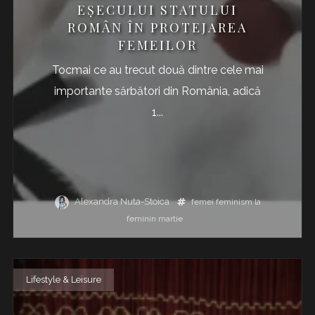
EȘECULUI STATULUI
ROMÂN ÎN PROTEJAREA
FEMEILOR
Tocmai ce au trecut două dintre cele mai
importante sărbători din România, adică
1...
Alexandra Nuta-Stoica
femei
feminism
la
feminin
martie
Lifestyle & Leisure