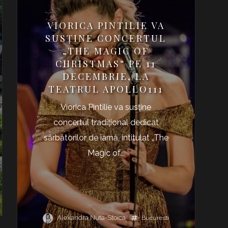
VIORICA PINTILIE VA
SUSŢINE CONCERTUL
„THE MAGIC OF
CHRISTMAS“ PE 11
DECEMBRIE, LA
TEATRUL APOLLO111
Viorica Pintilie va susţine
concertul tradiţional dedicat
sărbătorilor de iarnă, intitulat „The
Magic of...
Alexandra Nuta-Stoica
Bucuresti