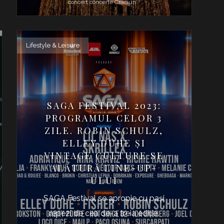
concert
concerte
Crăciun
Lifestyle & Leisure
SAGA FESTIVAL 2023:
PROGRAMUL CELOR 3
ZILE. ROBIN SCHULZ,
ELLEY DUHE ȘI
VINTAGE CULTURE SE
ALĂTURĂ LINE-UP-
ULUI
SAGA Festival se apropie cu pași
repezi de cea de-a treia ediție.