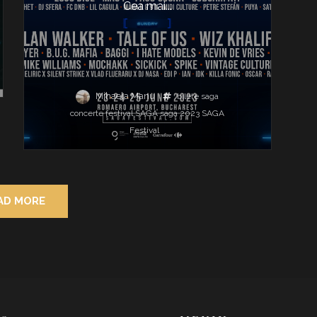
Cea mai...
Mihaela Manu
bilete saga
concerte
festival
SAGA
saga 2023
SAGA
Festival
AD MORE