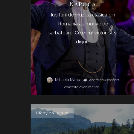
NAPOCA
Iubitorii de muzică clasică din
România au motive de
sărbătoare! Celebrul violonist și
dirijor...
Mihaela Manu
andre rieu
concert
concerte
evenimente
Lifestyle & Leisure