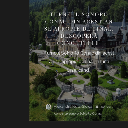
TURNEUL SONORO
CONAC DIN ACEST AN
SE APROPIE DE FINAL.
DESCOPERĂ
CONCERTELE!
Turneul SoNoRo Conac din acest
an se apropie de final, în luna
iunie, când...
Alexandra Nuta-Stoica
concert
concerte
sonoro
SoNoRo Conac