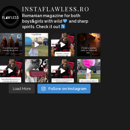
INSTAFLAWLESS.RO
Romanian magazine for both
boys&girls with wild
and sharp
spirits. Check it out
Load More
Follow on Instagram