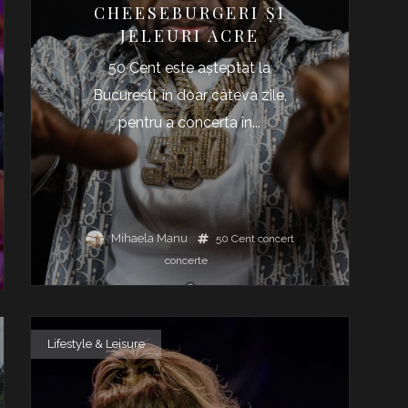
CHEESEBURGERI ȘI
JELEURI ACRE
50 Cent este așteptat la
București, în doar câteva zile,
pentru a concerta în...
Mihaela Manu
50 Cent
concert
concerte
Lifestyle & Leisure