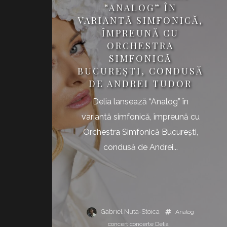
“ANALOG” ÎN
VARIANTĂ SIMFONICĂ,
ÎMPREUNĂ CU
ORCHESTRA
SIMFONICĂ
BUCUREȘTI, CONDUSĂ
DE ANDREI TUDOR
Delia lansează “Analog” în
variantă simfonică, împreună cu
Orchestra Simfonică București,
condusă de Andrei...
Gabriel Nuta-Stoica
Analog
concert
concerte
Delia