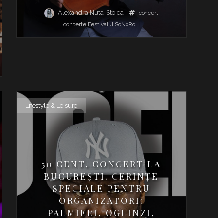
Alexandra Nuta-Stoica
concert
concerte
Festivalul SoNoRo
Lifestyle & Leisure
50 CENT, CONCERT LA
BUCUREȘTI. CERINȚE
SPECIALE PENTRU
ORGANIZATORI:
PALMIERI, OGLINZI,