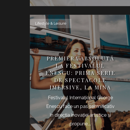
Lifestyle & Leisure
PREMIERĂ ABSOLUTĂ
LA FESTIVALUL
ENESCU: PRIMA SERIE
DE SPECTACOLE
IMERSIVE, LA MINA
Festivalul Internațional George
Enescu face un pas semnificativ
în direcția inovației artistice și
propune,...