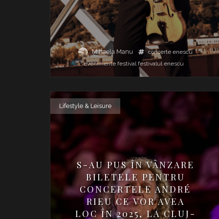
Mihaela Manu
concerte
enescu
evenimente
festival
festivalul enescu
Lifestyle & Leisure
S-AU PUS ÎN VÂNZARE
BILETELE PENTRU
CONCERTELE ANDRÉ
RIEU CE VOR AVEA
LOC ÎN 2025, LA CLUJ-