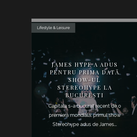
Lifestyle & Leisure
JAMES HYPE A ADUS
PENTRU PRIMA DATĂ
SHOW-UL
STEREOHYPE LA
BUCUREȘTI
Capitala s-a bucurat recent de o
premieră mondială: primul show
Stereohype adus de James...