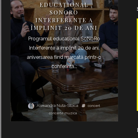
EDUCAȚIONAL
SONORO
INTERFERENȚE A
ÎMPLINIT 20 DE ANI
Programul educațional SoNoRo
Interferențe a împlinit 20 de ani,
aniversarea fiind marcată printr-o
conferință...
Alexandra Nuta-Stoica
concert
concerte
muzica