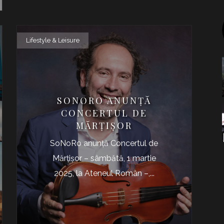
Lifestyle & Leisure
SONORO ANUNŢĂ
CONCERTUL DE
MĂRŢIŞOR
SoNoRo anunță Concertul de
Mărțișor – sâmbătă, 1 martie
2025, la Ateneul Român –,...