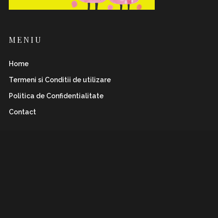
MENIU
Home
Termeni si Conditii de utilizare
Politica de Confidentialitate
Contact
INSTAFLAWLESS.RO
Romanian magazine for both boys&girls with wild
and
sharp spirits. Check it out