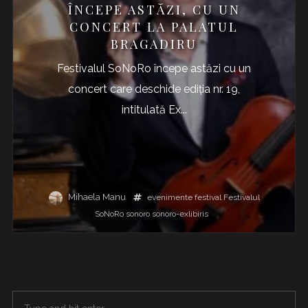
ÎNCEPE ASTĂZI, CU UN
CONCERT LA PALATUL
BRAGADIRU
Festivalul SoNoRo începe astăzi cu un
concert care deschide ediția nr. 19,
intitulată Ex...
Mihaela Manu
evenimente
festival
Festivalul
SoNoRo
sonoro
sonoro-exlibiris