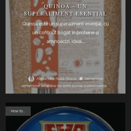
QUINOA – UN
SUPERALIMENT ESENȚIAL
Quinoa este un superaliment esențial, cu
un conținut bogat în proteine și
aminoacizi, ideal...
Alexandra Nuta-Stoica
alimentatie
alimentatie sanatoasa
bio
dietă
quinoa
superalimente
How to...