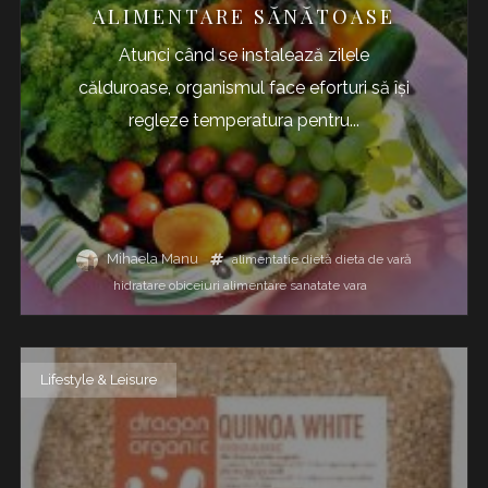
ALIMENTARE SĂNĂTOASE
Atunci când se instalează zilele
călduroase, organismul face eforturi să își
regleze temperatura pentru...
Mihaela Manu
alimentatie
dietă
dieta de vară
hidratare
obiceiuri alimentare
sanatate
vara
Lifestyle & Leisure