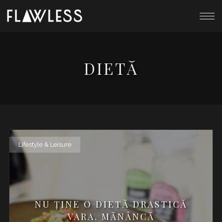
DIETĂ
Lifestyle & Leisure
NU ȚINE O DIETĂ DRASTICĂ
VARA. MĂNÂNCĂ