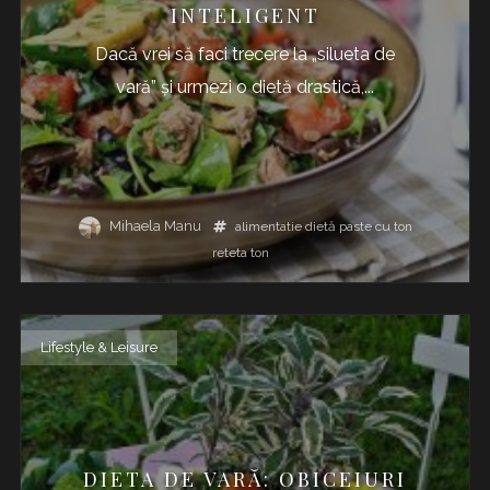
INTELIGENT
Dacă vrei să faci trecere la „silueta de
vară” și urmezi o dietă drastică,...
Mihaela Manu
alimentatie
dietă
paste cu ton
reteta
ton
Lifestyle & Leisure
DIETA DE VARĂ: OBICEIURI