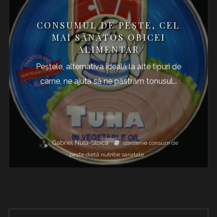
CONSUMUL DE PEȘTE, CEL
MAI SĂNĂTOS OBICEI
ALIMENTAR
Peștele, alternativa ideală la alte tipuri de
carne, ne ajută să ne păstrăm tonusul...
Gabriel Nuta-Stoica
conserve
consum de
pește
dietă
nutritie
sanatate