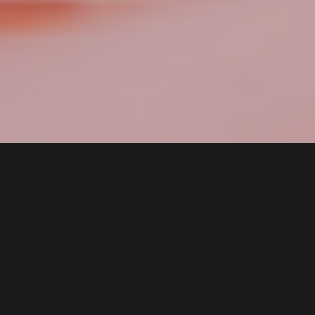
4 min
2
comments
Vara este anotimpul preferat al multora dintre noi,
pentru că vara avem parte de mai mult timp liber, mai
multă distracție și cele mai faine vacanțe. Însă vara asta
poate însemna chiar mai mult, pentru că acum devine și
anotimpul în care îți poți schimba rutina de îngrijire a pielii