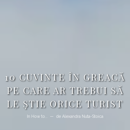
10 CUVINTE ÎN GREACĂ
PE CARE AR TREBUI SĂ
LE ŞTIE ORICE TURIST
In
How to...
de
Alexandra Nuta-Stoica