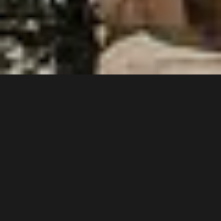
4 min
Grecia este una dintre destinaţiile preferate ale turiştilor
în general, în sezonul estival, iar turiştii români sunt în
mod special atraşi de această ţară. Apropierea
geografică și accesibilitatea fac din Grecia o destinaţie
extrem de tentantă pentru români, în timp de
frumusețea și varietatea insulelor grecești oferă
suficient exotism pentru orice vacanţă. Alte avantaje,