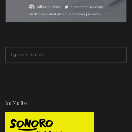
Mihaela Manu
alimentatie
Asociația
Medicover
diabet
înCerc
Medicover
preventie
SoNoRo