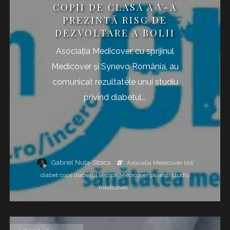
COPII DE CLASA A V-A
PREZINTĂ RISC DE
DEZVOLTARE A BOLII
Asociația Medicover, cu sprijinul
Medicover și Synevo România, au
comunicat rezultatele unui studiu
privind diabetul...
Gabriel Nuta-Stoica
Asociația Medicover
boli
diabet copii
diabetul la copii
Medicover
ploiesti
studiu
medicover