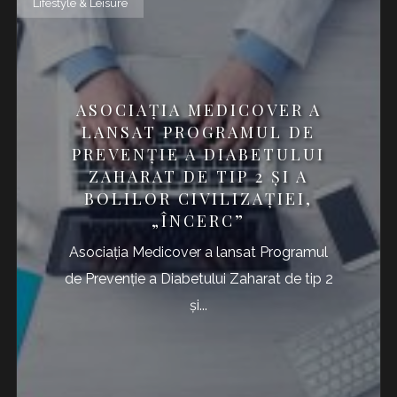
Lifestyle & Leisure
ASOCIAȚIA MEDICOVER A
LANSAT PROGRAMUL DE
PREVENȚIE A DIABETULUI
ZAHARAT DE TIP 2 ȘI A
BOLILOR CIVILIZAȚIEI,
„ÎNCERC”
Asociația Medicover a lansat Programul
de Prevenție a Diabetului Zaharat de tip 2
și...