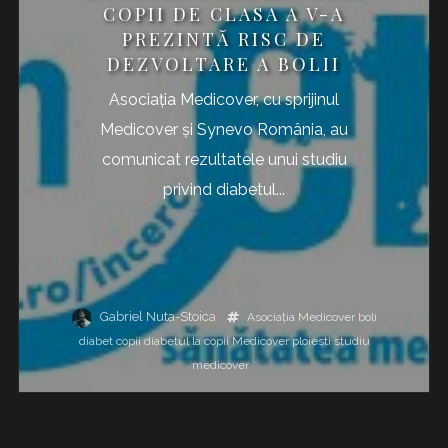
COPII DE CLASA A V-A
PREZINTĂ RISC DE
DEZVOLTARE A BOLII
Asociația Medicover, cu sprijinul
Medicover și Synevo România, au
comunicat rezultatele unui studiu
privind diabetul...
Gabriel Nuta-Stoica
Asociația Medicover
boli
diabet copii
diabetul la copii
Medicover
ploiesti
studiu
medicover