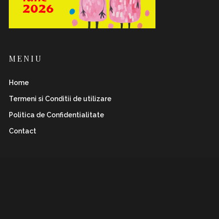
MENIU
Home
Termeni si Conditii de utilizare
Politica de Confidentialitate
Contact
INSTAFLAWLESS.RO
Romanian magazine for both boys&girls with wild
and
sharp spirits. Check it out