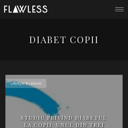
DIABET COPII
Lifestyle & Leisure
STUDIU PRIVIND DIABETUL
LA COPII: UNUL DIN TREI