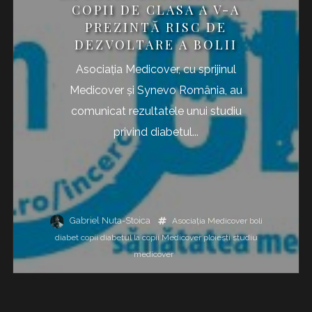
COPII DE CLASA A V-A
PREZINTĂ RISC DE
DEZVOLTARE A BOLII
Asociația Medicover, cu sprijinul
Medicover și Synevo România, au
comunicat rezultatele unui studiu
privind diabetul...
Gabriel Nuta-Stoica
Asociația Medicover
boli
diabet copii
diabetul la copii
Medicover
ploiesti
studiu
medicover