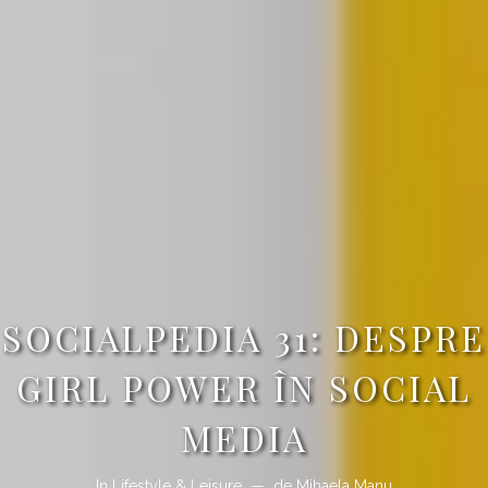
SOCIALPEDIA 31: DESPRE
GIRL POWER ÎN SOCIAL
MEDIA
In
Lifestyle & Leisure
de
Mihaela Manu