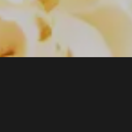
3 min
S
e apropie sărbătorile, şi odată cu ele creşte
şi dorinţa de a purta unul sau mai multe
parfumuri remarcabile, pentru momente
remarcabile. Propunerea Victoria’s Secret în
materie de parfum de sărbători este
Bombshell Gold
,