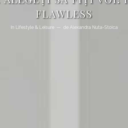
FLAWLESS
In
Lifestyle & Leisure
de
Alexandra Nuta-Stoica