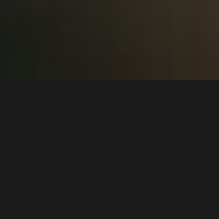
5 min
Cunoscută mai ales pentru piesele „Lock My Hips”,
„Belladonna” și „Punjabi”, Karmen este o artistă
faimoasă, cu o familie și mai faimoasă. Înainte de faimă,
însă, Karmen este un om frumos, care pune preț pe
talent, muncă și perseverență și încearcă să păstreze
echilibrul între muzică și liniște, între celebritate și