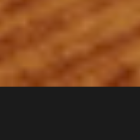
2 min
Sezonul rece e deja aici, iar asta înseamnă temperaturi
scăzute, zile cu
brrr-brrr
și o nevoie tot mai mare de a
profita de confortul de acasă. Noi știm însă că vrei să