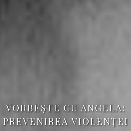
VORBEȘTE CU ANGELA:
PREVENIREA VIOLENȚEI