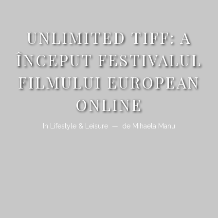
UNLIMITED TIFF: A
ÎNCEPUT FESTIVALUL
FILMULUI EUROPEAN
ONLINE
In
Lifestyle & Leisure
de
Mihaela Manu