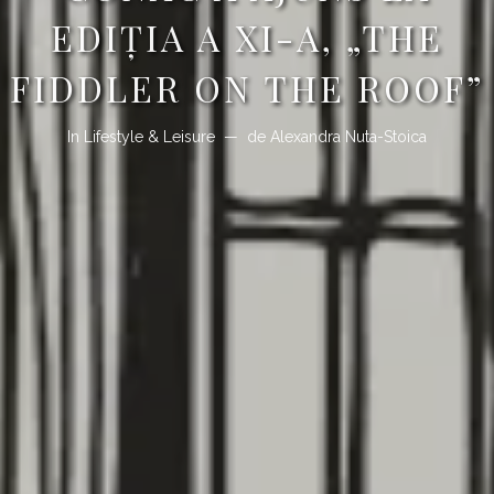
EDIȚIA A XI-A, „THE
FIDDLER ON THE ROOF”
In
Lifestyle & Leisure
de
Alexandra Nuta-Stoica