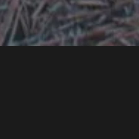
4 min
Timebelle și Runa își folosesc muzica pentru a ajuta
poporul ucrainian, atât de afectat de invazia Rusiei.
Timebelle va dona toate veniturile aduse de piesa „’96”,
cel mai nou single, către refugiații din Ucraina, țara care
le-a adus succesul intenațional cu piesa „Apollo”, pe
scena Eurovision, la Kiev.