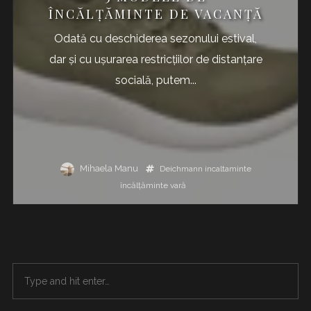
ÎNCĂLȚĂMINTE DE VACANȚĂ
Odată cu deschiderea sezonului estival,
dar și cu ușurarea restricțiilor de distanțare
socială, putem...
Mihaela Manu
Deichmann
incaltaminte
încălțăminte
vară