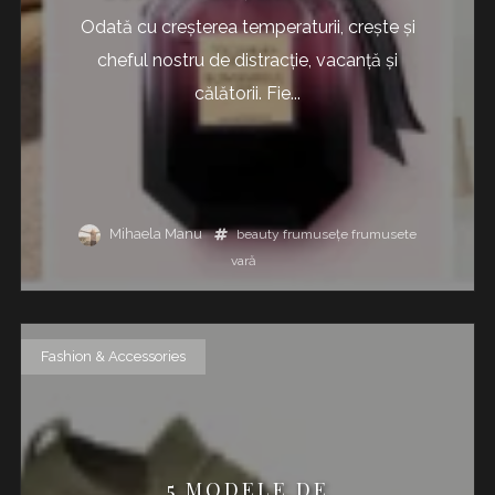
Odată cu creșterea temperaturii, crește și
cheful nostru de distracție, vacanță și
călătorii. Fie...
Mihaela Manu
beauty
frumusețe
frumusete
vară
Fashion & Accessories
5 MODELE DE