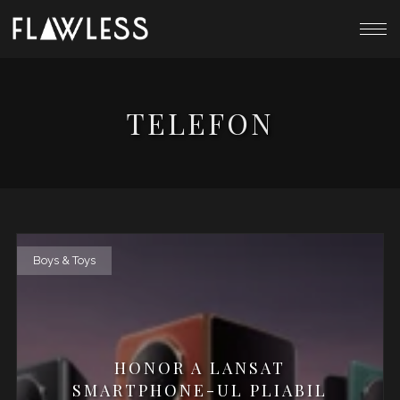
TELEFON
Boys & Toys
HONOR A LANSAT
SMARTPHONE-UL PLIABIL