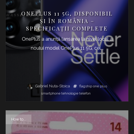
ONEPLUS 11 5G, DISPONIBIL
ȘI ÎN ROMÂNIA –
SPECIFICAȚII COMPLETE
OnePlus a anunță lansarea la nivel local a
noului model OnePlus 11 5G, cel...
Gabriel Nuta-Stoica
flagship
one plus
smartphone
tehnologie
telefon
How to...