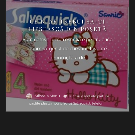
CE N-AR TREBUI SĂ-ȚI
LIPSEASCĂ DIN POȘETĂ
Sunt câteva lucruri esențiale pentru orice
doamnă: genul de chestii irelevante
domnilor, fără de...
Mihaela Manu
lucruri esențiale
parfum
pastile
plasturi
portofel
ruj
Salvequick
telefon