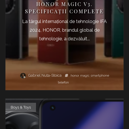
HONOR MAGIC V3.
SPECIFICAȚII COMPLETE
La târgul internațional de tehnologie IFA
2024, HONOR, brandul global de
tehnologie, a dezvăluit...
Gabriel Nuta-Stoica
honor
magic
smartphone
telefon
Boys & Toys