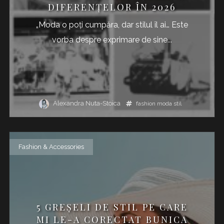
DIFERENŢELOR ÎN 2026
„Moda o poți cumpăra, dar stilul îl ai… Este
vorba despre exprimare de sine...
Alexandra Nuta-Stoica
fashion
moda
stil
Fashion & Accessories
5 GREȘELI DE STIL PE CARE
MI LE-A CORECTAT BUNICA