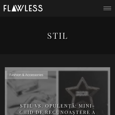
STIL
Fashion & Accessories
STIL VS. OPULENŢĂ: MINI-
GHID DE RECUNOAŞTERE A