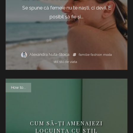
Se spune că femeie nu te naști, ci devii. E
posibil să fie și...
Alexandra Nuta-Stoica
familie
fashion
moda
stil
stil de viata
How to...
CUM SĂ-ŢI AMENAJEZI
LOCUINŢA CU STIL