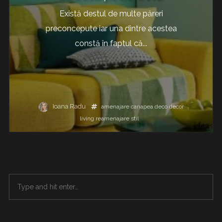
Există destul de multe păreri
preconcepute iar una dintre acestea
constă în faptul că...
Ioana Radu
amenajare
canapea
deco
decor
living
reamenajare
stil