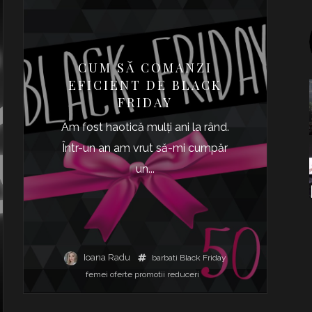
CUM SĂ COMANZI
EFICIENT DE BLACK
FRIDAY
Am fost haotică mulţi ani la rând.
Într-un an am vrut să-mi cumpăr
un...
Ioana Radu
barbati
Black Friday
femei
oferte
promotii
reduceri