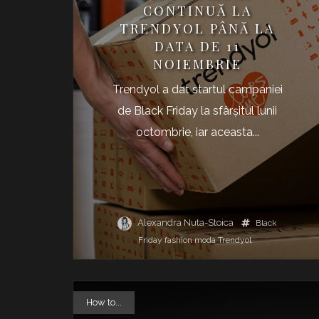
CONTINUĂ LA
TRENDYOL PÂNĂ LA
DATA DE 11
NOIEMBRIE
Trendyol a dat startul campaniei
de Black Friday la sfârşitul lunii
octombrie, iar aceasta...
Alexandra Nuta-Stoica
Black
Friday
fashion
moda
Trendyol
How to...