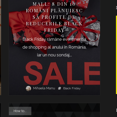
MALL: 8 DIN 10
ROMÂNI PLĂNUIESC
SĂ PROFITE DE
REDUCERILE BLACK
FRIDAY
Black Friday rămâne evenimentul
de shopping al anului în România,
iar un nou sondaj...
Mihaela Manu
Black Friday
How to...