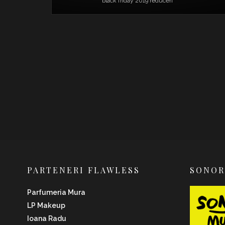
black friday 2019
reduceri
PARTENERI FLAWLESS
SONO
Parfumeria Mura
LP Makeup
Ioana Radu