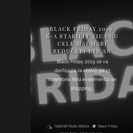
BLACK FRIDAY 2019.
S-A STABILIT ZIUA CU
CELE MAI MARI
REDUCERI DIN AN
Black Friday 2019 se va
desfășura, la eMAG, pe 15
noiembrie, fiind evenimentul de
shopping...
Gabriel Nuta-Stoica
Black Friday