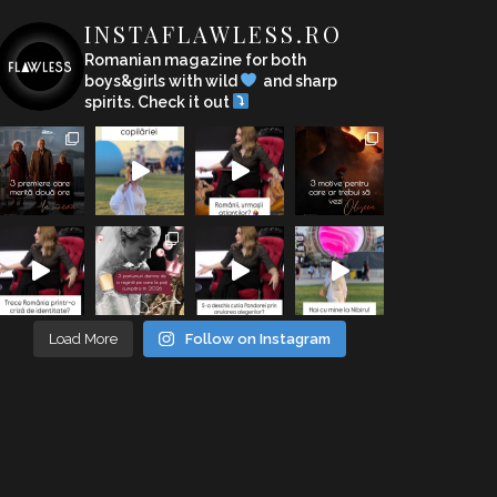
INSTAFLAWLESS.RO
Romanian magazine for both
boys&girls with wild
and sharp
spirits. Check it out
Load More
Follow on Instagram