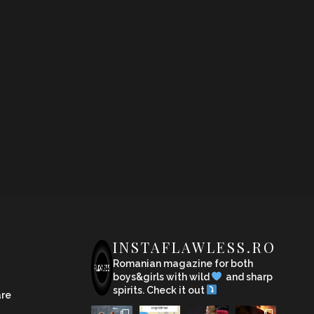
INSTAFLAWLESS.RO
Romanian magazine for both
boys&girls with wild
and sharp
spirits. Check it out
are