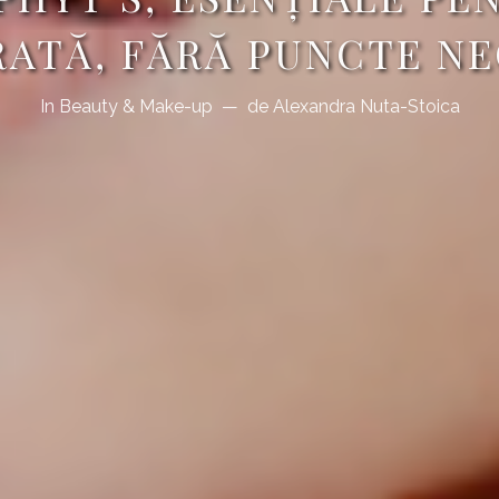
ATĂ, FĂRĂ PUNCTE N
In
Beauty & Make-up
de
Alexandra Nuta-Stoica