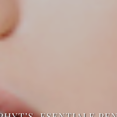
HYT’S, ESENŢIALE PE