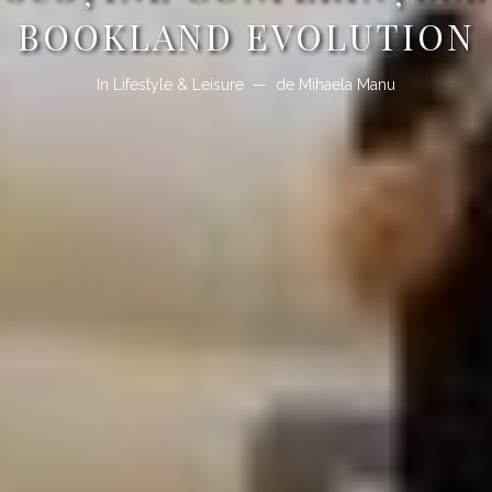
BOOKLAND EVOLUTION
In
Lifestyle & Leisure
de
Mihaela Manu