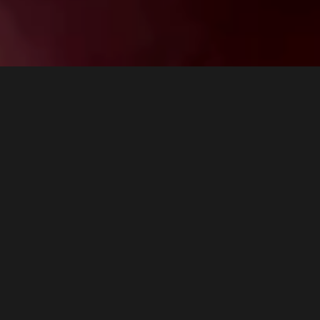
7 min
Farmec, cel mai mare producător român de cosmetice,
a început anul în forță: a lansat oficial vârful inovației
sale pe segmentul antirid, linia Gerovital H3 Evolution
Perfect Look, și a cooptat-o pe actrița și top modelul
internațional Catrinel Menghia ca ambasador. Cu marca
Gerovital, compania clujeană marchează două rezultate
importante: își reconfirmă poziția de lider pe segmentul
antirid în 2020, iar fiolele cu 5% acid hialuronic din gama
Gerovital H3 Evolution sunt în continuare cel mai bine