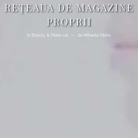
REȚEAUA DE MAGAZINE
PROPRII
In
Beauty & Make-up
de
Mihaela Manu