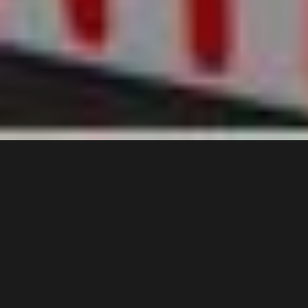
3 min
FamousRoses.eu
a lansat miercuri, 15 iunie a.c.,
trandafirul
Popcorn Drift
unic pe piața din România, în
cadrul unui eveniment de presă care a avut loc la
Băneasa Shopping City. Întâlnirea cu reprezentanții
media a inclus pe lângă prezentarea oficială a