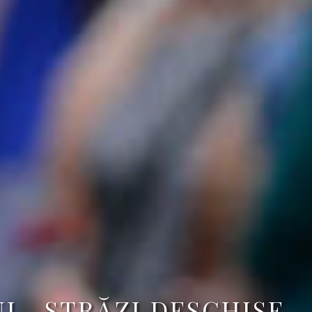
L „STRĂZI DESCHISE –