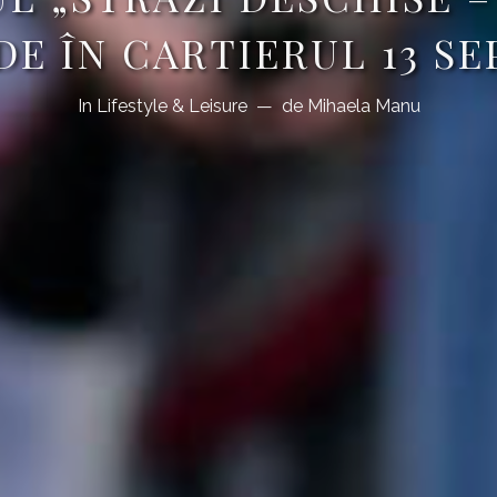
DE ÎN CARTIERUL 13 S
In
Lifestyle & Leisure
de
Mihaela Manu