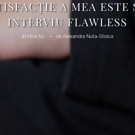
ISFACȚIE A MEA ESTE 
INTERVIU FLAWLESS
In
How to...
de
Alexandra Nuta-Stoica