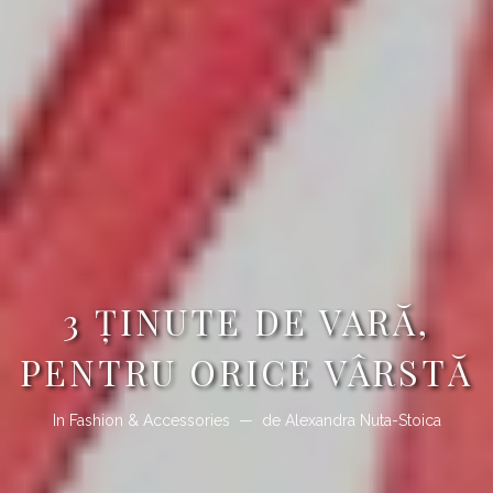
3 ȚINUTE DE VARĂ,
PENTRU ORICE VÂRSTĂ
In
Fashion & Accessories
de
Alexandra Nuta-Stoica