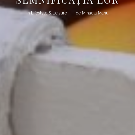
In
Lifestyle & Leisure
de
Mihaela Manu