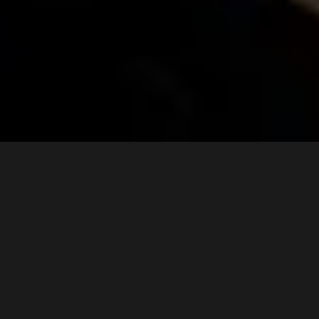
3 min
Mai sunt doar câteva zile până la spectacolul-
eveniment
Disney – Aladdin in Concert Live to Film
.
Acesta va transforma Sala Palatului într-o adevărată
lume de basm, pe 10 octombrie 2025, începând cu ora
18:30.