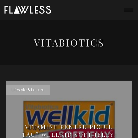
VITABIOTICS
Lifestyle & Leisure
VITAMINE PENTRU PICIUL
TĂU? WELLKID SOFT JELLY: