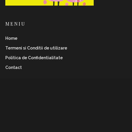
MENIU
Home
Termeni si Conditii de utilizare
Politica de Confidentialitate
Contact
INSTAFLAWLESS.RO
Romanian magazine for both boys&girls with wild
and
sharp spirits. Check it out