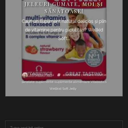
JELEURI GUMATE, MOI ȘI
SĂNĂTOASE!
Cauți un supliment natural delicios și plin
de vitamine pentru piciul tău? Wellkid
Soft...
Mihaela Manu
alimentatie
crestere
nutritie
sanatate
suplimente
suplimente alimentare
Vitabiotics
Wellkid Soft Jelly