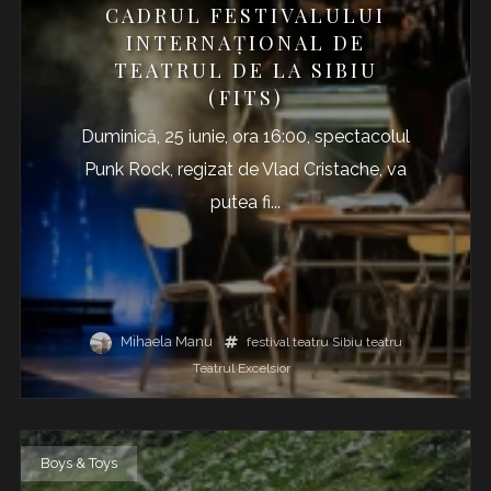
CADRUL FESTIVALULUI
INTERNAȚIONAL DE
TEATRUL DE LA SIBIU
(FITS)
Duminică, 25 iunie, ora 16:00, spectacolul
Punk Rock, regizat de Vlad Cristache, va
putea fi...
Mihaela Manu
festival teatru
Sibiu
teatru
Teatrul Excelsior
Boys & Toys