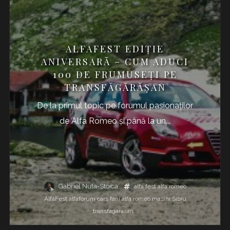
ALFAFEST EDIŢIE
ANIVERSARĂ – CUM ADUCI
100 DE FRUMUSEŢI PE
TRANSFĂGĂRĂŞAN
De la primul topic pe forumul pasionaţilor
de Alfa Romeo şi până la un...
Gabriel Nuta-Stoica
alfa fest
alfa romeo
AlfaFest
alfaforum
cars
fani alfa romeo
masini
Sibiu
transfagarasan