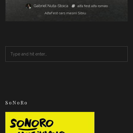
Gabriel Nuta-Stoica
alfa fest
alfa romeo
AlfaFest
cars
masini
Sibiu
SoNoRo